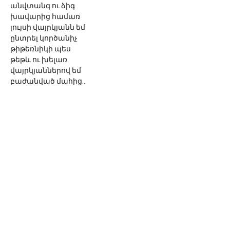
անվտանգ ու ձիգ 
խավարից համառ 
լույսի վայրկյանն եմ 
ընտրել կործանիչ 
թիթեռնիկի պես 
թեթև ու խելառ 
վայրկյաններով եմ 
բաժանված մահից...
© 2026 Սոնա Վան
Գրողի ստեղծագործությունները
արտատպելու կամ օգտագործելու
դեպքում հղումը
www.sona-van.org-
ին
պարտադիր է:
sonavan77@gmail.com
1771 Rohr St, Glendale, CA 91202,