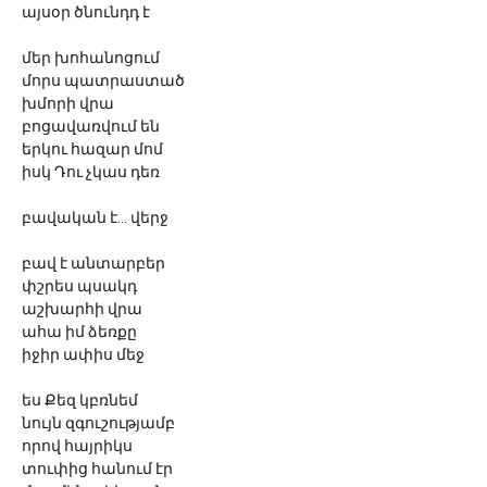
այսօր ծնունդդ է
մեր խոհանոցում
մորս պատրաստած
խմորի վրա
բոցավառվում են
երկու հազար մոմ
իսկ Դու չկաս դեռ
բավական է... վերջ
բավ է անտարբեր
փշրես պսակդ
աշխարհի վրա
ահա իմ ձեռքը
իջիր ափիս մեջ
ես Քեզ կբռնեմ
նույն զգուշությամբ
որով հայրիկս
տուփից հանում էր