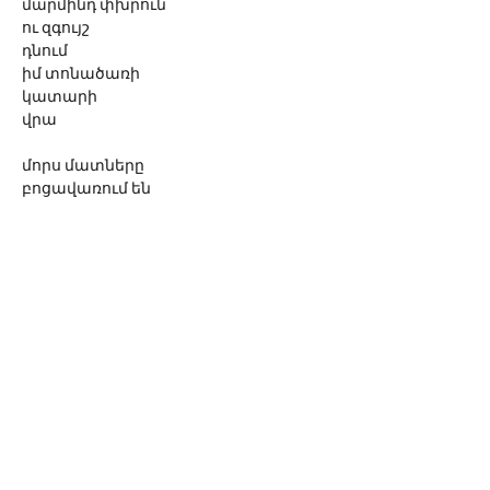
մարմինդ փխրուն
ու զգույշ
դնում
իմ տոնածառի
կատարի
վրա
մորս մատները
բոցավառում են
երկու հազար մոմ
վերջին անգամ եմ
ձեռքս հանում դուրս
եթե ուզում ես
իջիր ափիս մեջ
© 2026 Սոնա Վան