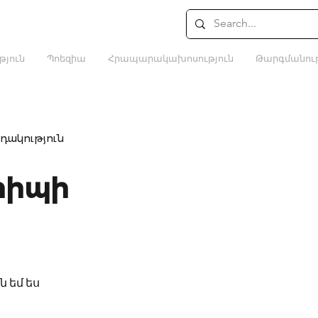
թյուն
Պոեզիա
Հրապարակախոսություն
Թարգմանութ
դակություն
հիպի
 եմ ես 