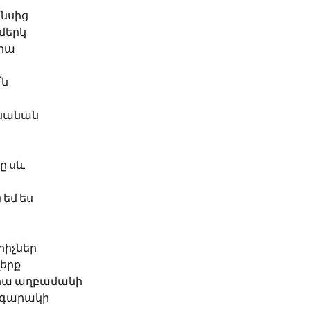
նսից
մերկ
րա
՜ն
անանան
ը սև
 եմ ես
րիչներ
ղերք
րա աղբամանի
գարակի 