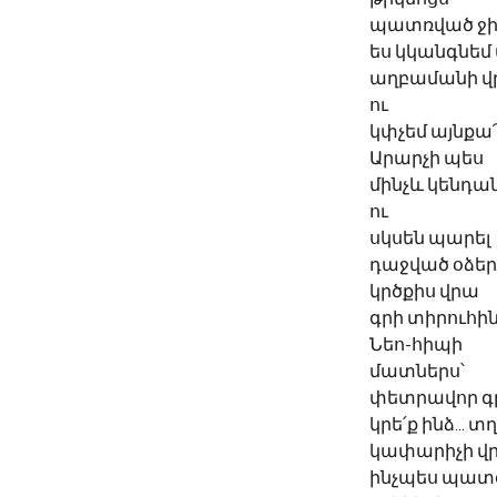
պատռված ջի
ես կկանգնեմ 
աղբամանի վ
ու 
կփչեմ այնքա
Արարչի պես
մինչև կենդ
ու 
սկսեն պարել
դաջված օձեր
կրծքիս վրա
գրի տիրուհին
Նեո-հիպի
մատներս՝ 
փետրավոր գ
կրե՛ք ինձ... տ
կափարիչի վ
ինչպես պատ