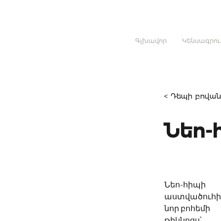
Գլխավոր
Կենսագրու
< Դեպի բովան
Նեո-
Նեո-հիպի
աստվածուհին
նոր բոհեմի
թիկնոցս՝ 