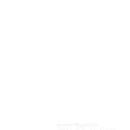
© 2026 Սոնա Վան
Գրողի ստեղծագործությունները
արտատպելու կամ օգտագործելու
դեպքում հղումը
www.sona-van.org-
ին
պարտադիր է:
sonavan77@gmail.com