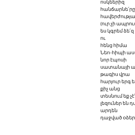
ոսկեերիզ
հանճարնե՛րը
հավերժությ
(ուր չի ապրում
ես կգրեմ ձե՛
ու 
հենց հիմա
Նեո-հիպի աս
նոր էպոսի
սատանայի ա
թագիս վրա
հարյուր երգ ե
քիչ անց
տեսնում եք չէ
լեզուներ են 
արդեն
դաջված օձեր