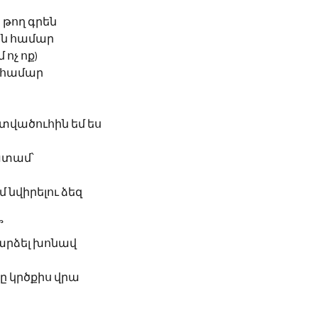
 թող գրեն
ան համար
 ոչ ոք)
զ համար
տվածուհին եմ ես
տամ՝ 
մ նվիրելու ձեզ
՞
դարձել խոնավ
ը կրծքիս վրա