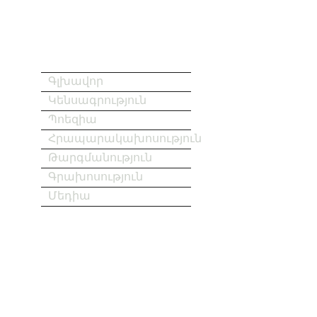
Գլխավոր
Կենսագրություն
Պոեզիա
Հրապարակախոսություն
Թարգմանություն
Գրախոսություն
Մեդիա