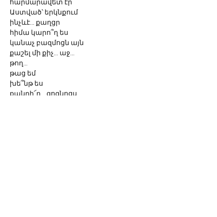
հարմարավետ էր
Աստված՝ երկնքում
ինչևէ... քաղցր
հիմա կարո՞ղ ես
կանաչ բազմոցն այն
քաշել մի քիչ... աջ...
թող...
թաց եմ
խե՞նթ ես
քանդի՜ր... գոգնոցս
իսկ ես...
այդ օրը...
որոշել էի
վերջապես մաքրել
սևացած
թասս