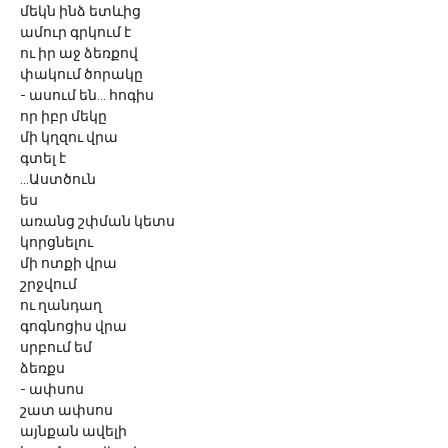
մեկն ինձ ետևից
ամուր գրկում է
ու իր աջ ձեռքով
փակում ծորակը
- ասում են... հոգիս
որ իբր մեկը
մի կղզու վրա
գտել է
...Աստծուն
ես
առանց շփման կետս
կորցնելու
մի ոտքի վրա
շրջվում
ու ղանդաղ
գոգնոցիս վրա
սրբում եմ
ձեռքս
- ափսոս
շատ ափսոս
այնքան ավելի