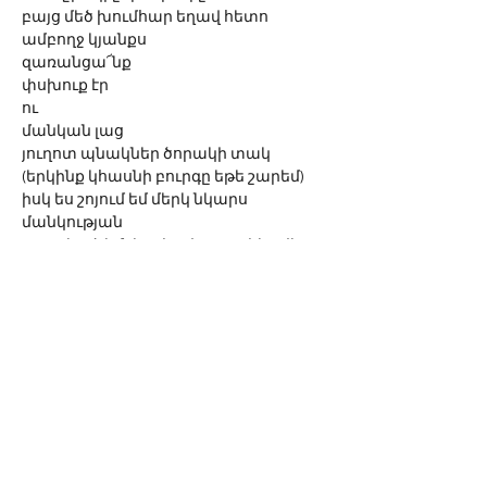
բայց մեծ խումհար եղավ հետո 
ամբողջ կյանքս
զառանցա՜նք
փսխուք էր
ու
մանկան լաց
յուղոտ պնակներ ծորակի տակ
(երկինք կհասնի բուրգը եթե շարեմ)
իսկ ես շոյում եմ մերկ նկարս 
մանկության
(պառկած եմ փորիս վրա` ոռիկս վեր)
սգում եմ փակ սենյակում 
գաղտնի արագ-արագ 
ինչպես տղամարդը ձեռնաշարժող
տատս ճի՜շտ էր
լավ կինը լաց չի լինի ցերեկ օրով
երբ տանը հազար գործ է սպասում 
իրեն