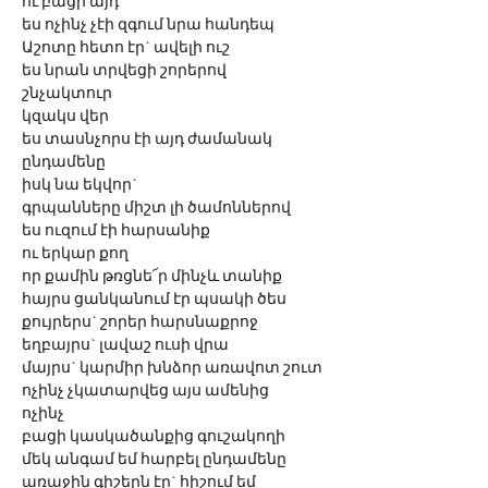
ու բացի այդ
ես ոչինչ չէի զգում նրա հանդեպ
Աշոտը հետո էր` ավելի ուշ
ես նրան տրվեցի շորերով
շնչակտուր
կզակս վեր
ես տասնչորս էի այդ ժամանակ 
ընդամենը
իսկ նա եկվոր`
գրպանները միշտ լի ծամոններով
ես ուզում էի հարսանիք
ու երկար քող
որ քամին թռցնե՜ր մինչև տանիք
հայրս ցանկանում էր պսակի ծես 
քույրերս` շորեր հարսնաքրոջ
եղբայրս` լավաշ ուսի վրա
մայրս` կարմիր խնձոր առավոտ շուտ
ոչինչ չկատարվեց այս ամենից 
ոչինչ
բացի կասկածանքից գուշակողի
մեկ անգամ եմ հարբել ընդամենը
առաջին գիշերն էր` հիշում եմ