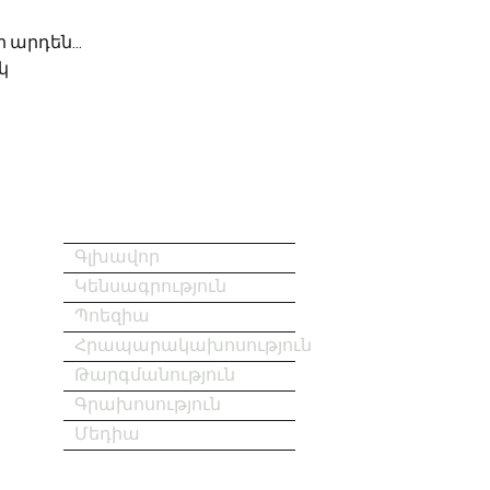
ր արդեն...
կ
Գլխավոր
Կենսագրություն
Պոեզիա
Հրապարակախոսություն
Թարգմանություն
Գրախոսություն
Մեդիա