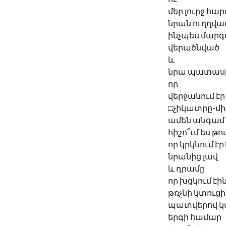
մեր լուրջ հա
նրան ուղղվա
ինչպես մար
վերածնված
և
նրա պատաս
որ
վերջանում էր
□չիկատրը-մի
ամեն անգամ
հիշո՞ւմ ես թ
որ կրկնում է
նրանից լավ
և դրամը
որ խցկում էի
թռչնի կտուցի
պատվերով 
երգի համար