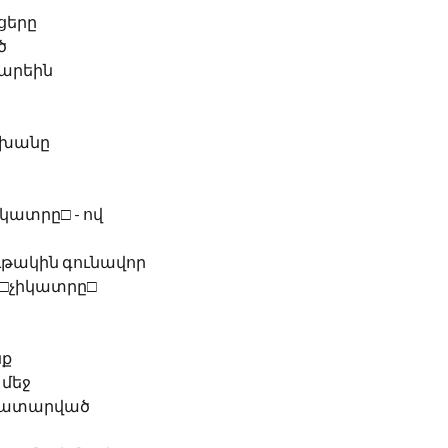
րցերը
ծ
գարեին
խանը
կատրը□ - ով
ութակին գունավոր
ր □չիկատրը□
նք
 մեջ
կատարված