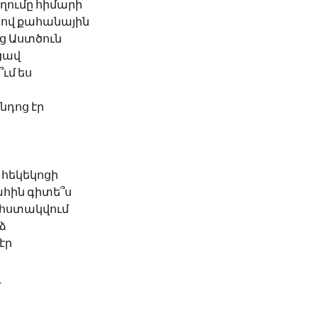
աղումը հիմարի
րով քահանային
ց Աստծուն
ցավ
ւմ ես 
նդոց էր
 հեկեկոցի
ահին գիտե՞ս
ի հստակվում
ձ
էր
ղ