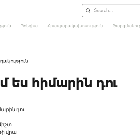
թյուն
Պոեզիա
Հրապարակախոսություն
Թարգմանութ
դակություն
ւմ ես հիմարին դու
իմարին դու
միշտ
թի վրա