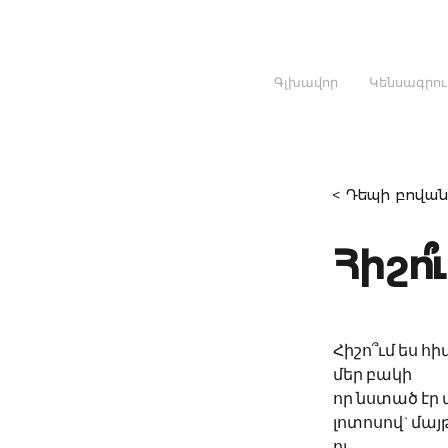
Գլխավոր
Կենսագրու
< Դեպի բովան
Հիշո՞
Հիշո՞ւմ ես հ
մեր բակի
որ նստած էր 
լոտոսով` մայ
ու