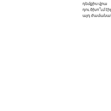
դեմքիս վրա
դու ծխո՞ւմ էի
այդ ժամանա
© 2026 Սոնա Վան