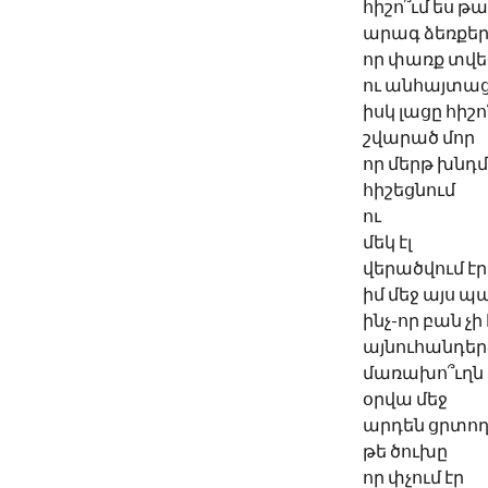
հիշո՞ւմ ես թ
արագ ձեռքե
որ փառք տվե
ու անհայտա
իսկ լացը հիշո՞
շվարած մոր
որ մերթ խնդմ
հիշեցնում 
ու 
մեկ էլ
վերածվում էր
իմ մեջ այս պ
ինչ-որ բան չ
այնուհանդեր
մառախո՞ւղն 
օրվա մեջ
արդեն ցրտո
թե ծուխը 
որ փչում էր