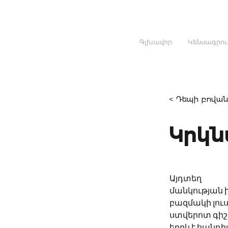
Գլխավոր
Կենսագրու
< Դեպի բովան
Կրկն
Այդտեղ
մանկության 
բազմակի լու
ստվերոտ գիշ
երբևէ հանդիպ