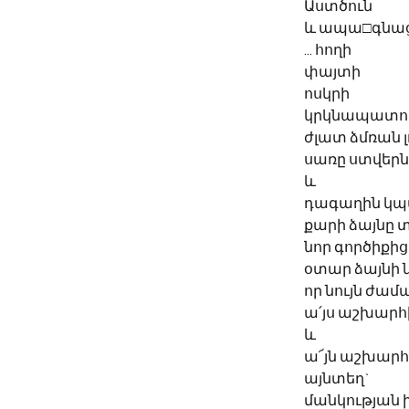
Աստծուն
և ապա□գնա
... հողի
փայտի
ոսկրի
կրկնապատո
ժլատ ձմռան լ
սառը ստվերն
և 
դագաղին կ
քարի ձայնը 
նոր գործիքից
օտար ձայնի 
որ նույն ժա
ա՛յս աշխարհի
և 
ա՜յն աշխարհ
այնտեղ`
մանկության 