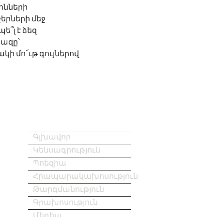
ինների
երների մեջ 
ե՞լ է ձեզ
ազը՝ 
կի մո՜ւթ գույներով
Գլխավոր
Կենսագրություն
Պոեզիա
Հրապարակախոսություն
Թարգմանություն
Գրախոսություն
Մեդիա