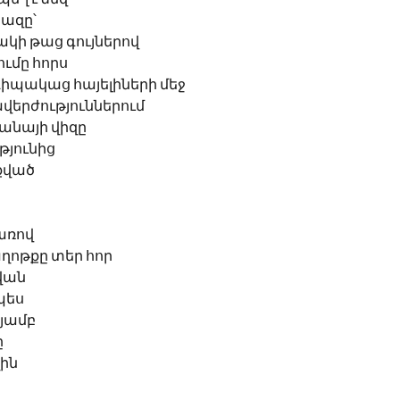
րազը՝
ակի թաց գույներով
ւմը հորս
իպակաց հայելիների մեջ
վերժություններում
հանայի վիզը
թյունից
եքված
առով
ղոթքը տեր հոր
վան
պես
յամբ
ը
ին