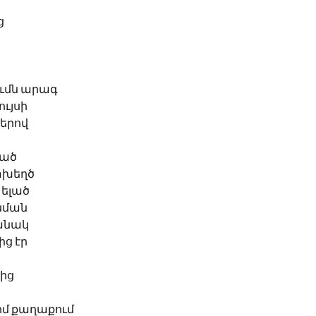
ց
ւմն արագ
ույսի
երով
պած
տխեղծ
 ելած
նման
մանակ
ց էր 
ից
իմ քաղաքում