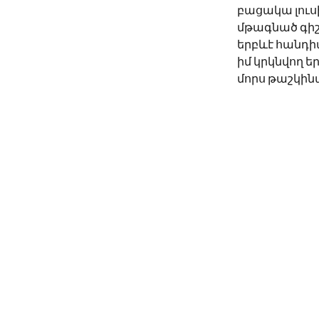
բացակա լուս
մթագնած գիշ
երբևէ հանդիպ
իմ կրկնվող եր
մորս թաշկինա