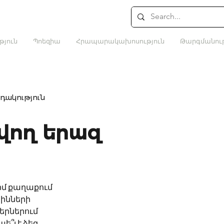
թյուն
Պոեզիա
Հրապարակախոսություն
Թարգմանութ
դակություն
վող երազ
իմ քաղաքում
սինների
երներում
ե՞լ է ձեզ