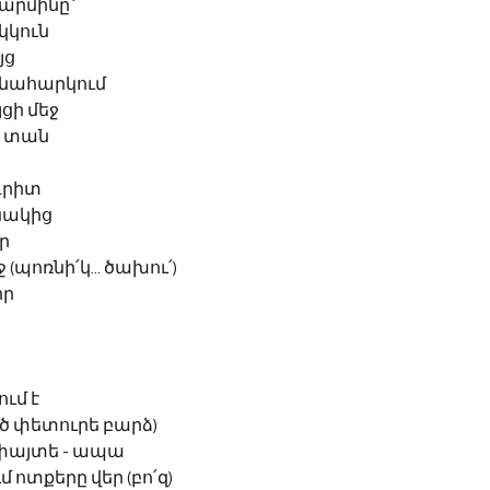
արմինը`
կկուն
յց
ղնահարկում
ցի մեջ 
ն տան
գրիտ
նակից
ր
(պոռնի՛կ... ծախու՛)
իր
ում է
եծ փետուրե բարձ)
փայտե - ապա
ոտքերը վեր (բո՛զ)