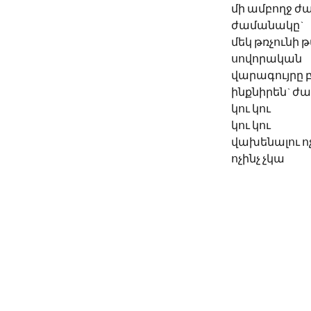
մի ամբողջ ժ
ժամանակը`
մեկ թռչունի
սովորական
վարագույրը բ
ինքնիրեն` ժա
կու կու
կու կու
վախենալու ո
ոչինչ չկա