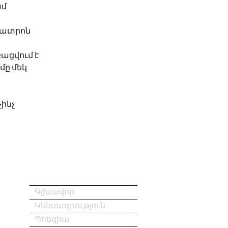
ամ
 թատրոն
ացվում է
մը մեկ
չինչ
Գլխավոր
Կենսագրություն
Պոեզիա