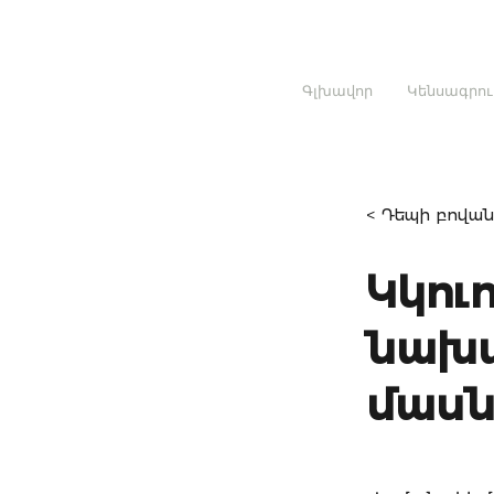
Գլխավոր
Կենսագրու
< Դեպի բովան
Կկու
նախա
մասն