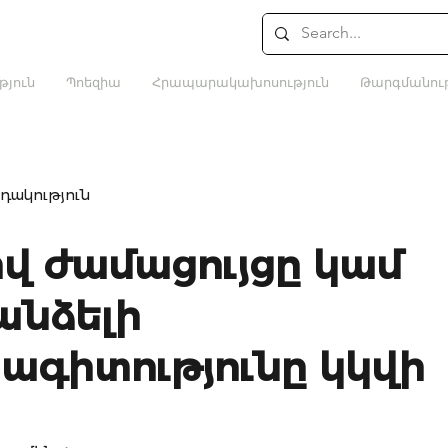
թյուն
Պոեզիա
Հրապարակախոսություն
Թարգմանութ
դակություն
ով ժամացույցը կամ
նձելի
ագիտությունը կկվի