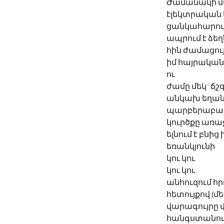
Ժամանակի մ
էլեկտրական 
ցանկահարու
ապրում է ձե
հին ժամացույ
իմ հայրակա
ու
ժամը մեկ` ճշ
անկախ եղա
պարբերաբա
կուրծքը առաջ 
ելնում է բնից 
եռանկյունի
կու կու
կու կու
անհուզում հր
հետույքով (մ
վարագույրը 
հանգստանում 