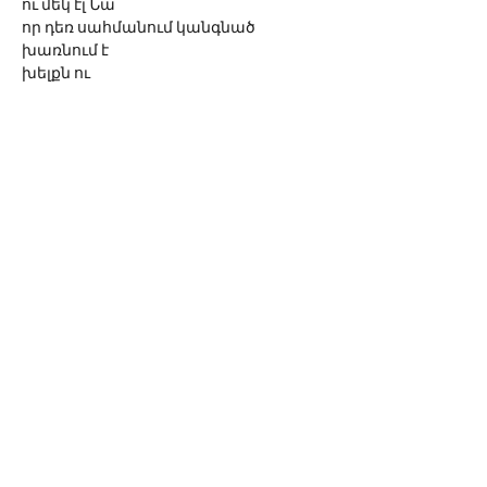
ու մեկ էլ Նա
որ դեռ սահմանում կանգնած
խառնում է
խելքն ու
...խենթությունը
Աստվա՞ծ
ի՞նչ Աստված
ասենք հավատում եմ... հետո՞
© 2026 Սոնա Վան
Գրողի ստեղծագործությունները
արտատպելու կամ օգտագործելու
դեպքում հղումը
www.sona-van.org-
ին
պարտադիր է:
sonavan77@gmail.com
1771 Rohr St, Glendale, CA 91202,