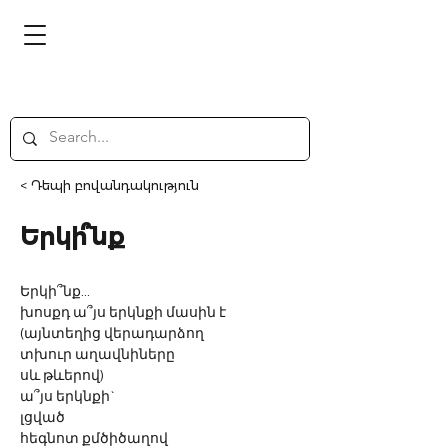
< Դեպի բովանդակություն
Երկի՞նք
Երկի՞նք...
խոսքդ ա՞յս երկնքի մասին է
(այնտեղից վերադարձող
տխուր աղավնիները
սև թևերով)
ա՞յս երկնքի`
լցված
հեգնոտ քմծիծաղով