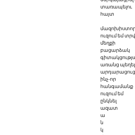
տառապելու
հայտ
մազոխիստոր
ուզում եմ տրվ
մեղքի
բացարձակ
գիտակցությ
առանց պեղել
արդարացուց
ինչ-որ
հանգամանք
ուզում եմ
ընկնել
ազատ
ա
ն
կ