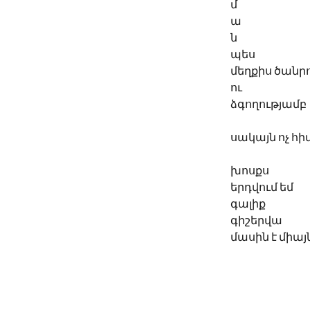
մ
ա
ն
պես
մեղքիս ծանր
ու
ձգողությամբ
սակայն ոչ հի
խոսքս
երդվում եմ
գալիք
գիշերվա
մասին է միայ