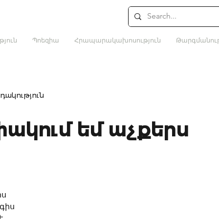
թյուն
Պոեզիա
Հրապարակախոսություն
Թարգմանութ
դակություն
փակում եմ աչքերս
իս
ոգիս
է