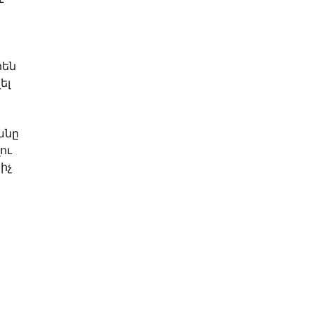
են
ել
անը
ու
իչ