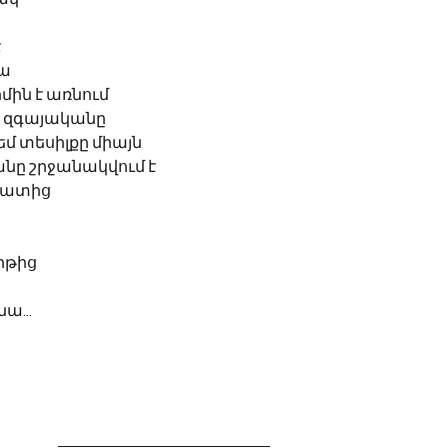
է
րա
ին է առնում
է զգայականը
եմ տեսիլքը միայն
նը շրջանակվում է
պատից
իթից
ա...