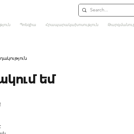
թյուն
Պոեզիա
Հրապարակախոսություն
Թարգմանութ
դակություն
ակում եմ
մ
ը
է
ակ