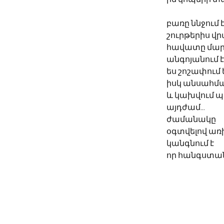
բառը ննջում 
շուրթերիս վ
հավատը մարմ
անգոյանում 
ես շոշափում 
իսկ անսահմա
և կախվում 
այդժամ...
ժամանակը
օգտվելով առ
կանգնում է
որ հանգստան