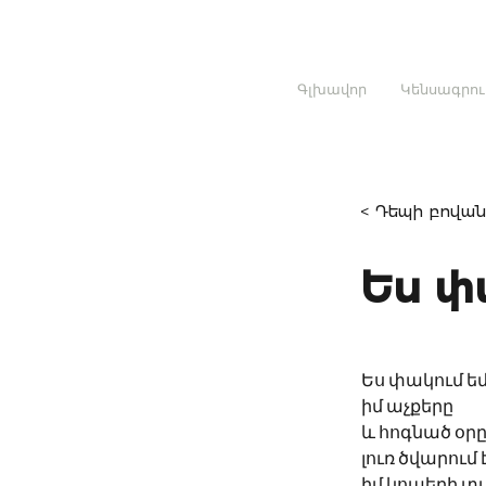
Գլխավոր
Կենսագրու
< Դեպի բովան
Ես փ
Ես փակում ե
իմ աչքերը
և հոգնած օր
լուռ ծվարում 
իմ կոպերի տ