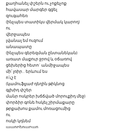
քաղհանել փշերն ու չոքեչոք
հավասար մարգեր գցել 
զուգահեռ
(ինչպես տատիկս վերմակ կարող)
ու
վերջապես
լվանալ եմ ուզում
անապատը
(ինչպես գերեզման ընտանեկան)
առատ մաքուր ջրով և օճառով
ցեխերից հետո` անմիջապես
մի՛ լռիր... երևում ես 
ո՛ւշ է
(կամուֆլյաժ դեղին թիկնոց
գլխիդ փշեր
մանր ոսկրեր խճճված մորուքիդ մեջ)
փորձիր գոնե հսկել շիրմաքարը
թրքախոս քամու մոռացումից
ու
ոսկի կդնեմ
պարբերաբար