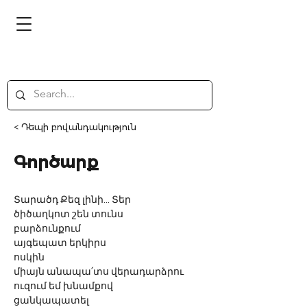
< Դեպի բովանդակություն
Գործարք
Տարածդ Քեզ լինի... Տեր
ծիծաղկոտ շեն տունս
բարձունքում
այգեպատ երկիրս
ոսկին
միայն անապա՛տս վերադարձրու
ուզում եմ խնամքով 
ցանկապատել