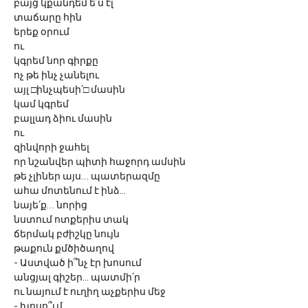
բայց կքանդեմ ե՛ս էլ 
տաճարը հին
երեք օրում
ու 
կգրեմ նոր գիրքը
ոչ թե ինչ չանելու
այլ □ինչպեսի՛□ մասին
կամ կգրեմ 
բալլադ ձիու մասին
ու
զինվորի ջահել
որ նշանվեր պիտի հաջորդ ամսին
թե չլիներ այս… պատերազմը          
ահա մոտենում է ինձ...
նայե՛ք… նորից
նստում ոտքերիս տակ
ճերմակ բժիշկը նույն
թաքուն քմծիծաղով
- Աստված ի՞նչ էր խոսում
անցյալ գիշեր... պատմի՛ր
ու նայում է ուղիղ աչքերիս մեջ
- խոսո՞ւմ 