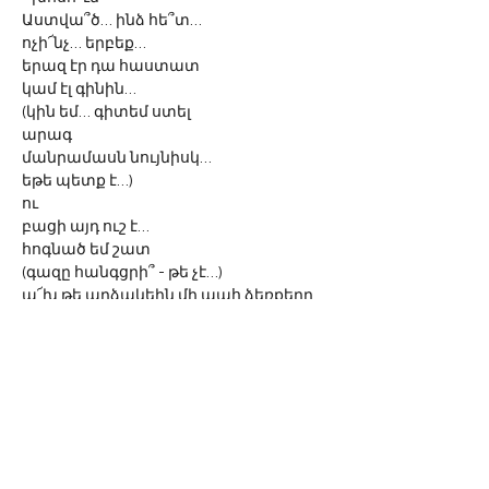
Աստվա՞ծ… ինձ հե՞տ…
ոչի՜նչ… երբեք…
երազ էր դա հաստատ 
կամ էլ գինին…
(կին եմ… գիտեմ ստել 
արագ
մանրամասն նույնիսկ… 
եթե պետք է…)
ու
բացի այդ ուշ է… 
հոգնած եմ շատ
(գազը հանգցրի՞ - թե չէ…)
ա՜խ թե արձակեին մի պահ ձեռքերը 
իմ 
քանի՜ Ղազարոսներ կկոչեի կյանքի 
մատի մի շարժումով ինձ նոր ասված
ու 
շուրթերս եմ սեղմում ափսոսանքով
քնկոտ եմ
ծույլ եմ
ու 