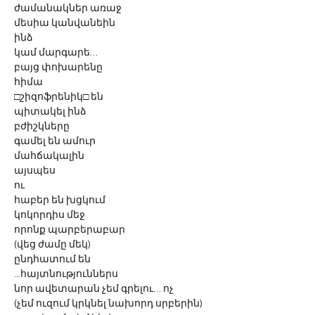
ժամանակներ առաջ
մեսիա կանվանեին 
ինձ
կամ մարգարե… 
բայց փոխարենը 
հիմա
□շիզոֆրենիկ□ են 
պիտակել ինձ
բժիշկները
գամել են ամուր
մահճակալին
այսպես
ու 
հաբեր են խցկում 
կոկորդիս մեջ 
որոնք պարբերաբար
(վեց ժամը մեկ)
ընդհատում են 
...հայտնություններս
նոր ավետարան չեմ գրելու… ոչ
(չեմ ուզում կրկնել նախորդ սրբերին)