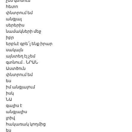
չեմ գտնում
հետո
փնտրում եմ
անցյալ
սերերիս
նամակների մեջ
իբր
երբևէ գրե՜լ ենք իրար
սակայն
այնտեղ էլ չեմ
գտնում... ՆՐԱՆ
Աստծուն
փնտրում եմ
ես
իմ անցյալում
իսկ
ՆԱ
գալիս է
անցյալիս
լրիվ
հակառակ կողմից
ես