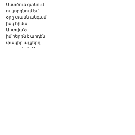
Աստծուն գտնում
ու կորցնում եմ
օրը տասն անգամ
իսկ հիմա
Աստվա՛ծ
իմ հերթն է արդեն
փակիր աչքերղ
որ թաքնվեմ ես
ասում եմ...
Աստծո ամենասիրած
խաղը
պահմտոցին է
շըշշշ... գալիս է ՆԱ
© 2026 Սոնա Վան
Գրողի ստեղծագործությունները
արտատպելու կամ օգտագործելու