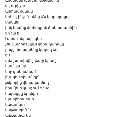
պատմեմ պատմությունն իմ
(ոչ ուրիշի)
անհատական 
եթե ոչ ինչո՞ւ հենց ե՛ս կարողացա
փրկվել  
իսկ նրանք մահացան ճանապարհին
ճի՛շտ է 
էպոսի հերոսի պես
չեմ կարող այլևս վերադառնալ
բայց փոխարենը կարող եմ 
ես
տեղափոխվել դեպի երազ 
կամ կյանք
երբ ցանկանամ
ինչպես հիվանդը՝ 
թմբիրից վերադարձող
իհա՜րկե կանչում է ինձ 
հայացքը երկնքի… 
պարբերաբար
կապո՜ւյտ
կաթնագո՜ւյն
անթափա՜նց