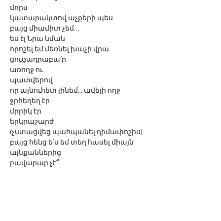
մորս 
կատարակտով աչքերի պես
բայց միամիտ չեմ… 
ես էլ Նրա նման
որոշել եմ մեռնել խաչի վրա
ցուցադրաբա՛ր
առողջ ու
պատվերով
որ այնուհետ լինեմ... ավելի ողջ 
ջրհեղեղ էր
մրրիկ էր
երկրաշարժ
(չստացվեց պահպանել դիմափոշիս)
բայց հենց ե՛ս եմ տեղ հասել միայն
այնքաններից
բավարար չէ՞
այլ ոչ 
նա
և կամ մեկ ուրիշը
մոտեցե՜ք
այ դո՜ւ.. դո՛ւ… դո՛ւ… 