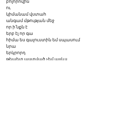
բոլորովին
ու 
կիմանամ վստահ
անգամ մթության մեջ
որ ի՛նքն է
երբ էլ որ գա
հիմա ես գալուստին եմ սպասում
նրա
երկրորդ
թեպետ աստված չեմ այլևս
արդեն վաղուց
երե՛կ էլ ինքը չէր եկողը
(չլինի մի բան է պատահել... 
ճանապարհին)
թեպետ շարժվում էր անպետքը
ու հագնվում
... ճիշտ նրա պես