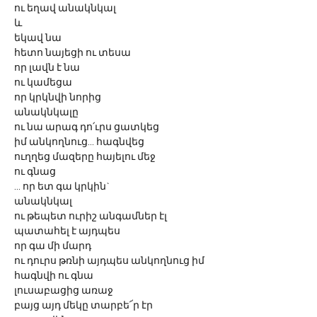
ու եղավ անակնկալ
և 
եկավ նա
հետո նայեցի ու տեսա
որ լավն է նա
ու կամեցա
որ կրկնվի նորից
անակնկալը
ու նա արագ դո՛ւրս ցատկեց
իմ անկողնուց... հագնվեց
ուղղեց մազերը հայելու մեջ
ու գնաց
... որ ետ գա կրկին`
անակնկալ
ու թեպետ ուրիշ անգամներ էլ
պատահել է այդպես
որ գա մի մարդ
ու դուրս թռնի այդպես անկողնուց իմ
հագնվի ու գնա
լուսաբացից առաջ
բայց այդ մեկը տարբե՜ր էր