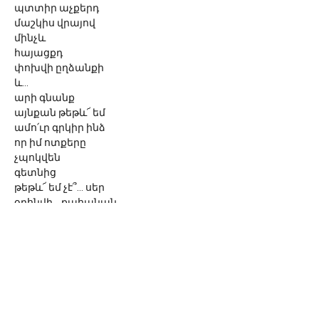
պտտիր աչքերդ
մաշկիս վրայով
մինչև
հայացքդ
փոխվի ըղձանքի
և...
արի գնանք
այնքան թեթև՜ եմ
ամո՛ւր գրկիր ինձ
որ իմ ոտքերը
չպոկվեն
գետնից
թեթև՜ եմ չէ՞... սեր
օրհնվի... քահանան
© 2026 Սոնա Վան
Գրողի ստեղծագործությունները
արտատպելու կամ օգտագործելու