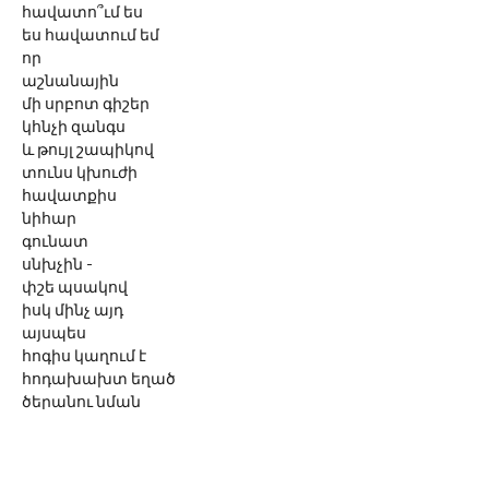
հավատո՞ւմ ես
ես հավատում եմ
որ
աշնանային
մի սրբոտ գիշեր
կհնչի զանգս
և թույլ շապիկով
տունս կխուժի
հավատքիս
նիհար
գունատ
սնխչին -
փշե պսակով
իսկ մինչ այդ
այսպես
հոգիս կաղում է
հոդախախտ եղած
ծերանու նման
մեկ հավատում եմ
...մեկ չեմ հավատում