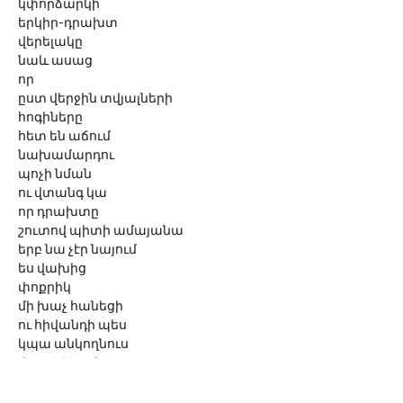
կփորձարկի
երկիր-դրախտ
վերելակը
նաև ասաց
որ
ըստ վերջին տվյալների
հոգիները
հետ են աճում
նախամարդու
պոչի նման
ու վտանգ կա
որ դրախտը
շուտով պիտի ամայանա
երբ նա չէր նայում
ես վախից
փոքրիկ
մի խաչ հանեցի
ու հիվանդի պես
կպա անկողնուս
փառք Աստծո
հենց
խաչիս վրա