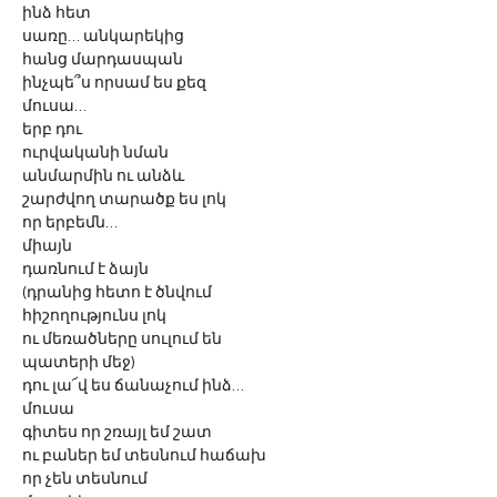
ինձ հետ
սառը… անկարեկից
հանց մարդասպան
ինչպե՞ս որսամ ես քեզ
մուսա…
երբ դու
ուրվականի նման
անմարմին ու անձև
շարժվող տարածք ես լոկ
որ երբեմն… 
միայն
դառնում է ձայն
(դրանից հետո է ծնվում
հիշողությունս լոկ
ու մեռածները սուլում են
պատերի մեջ)
դու լա՜վ ես ճանաչում ինձ…
մուսա
գիտես որ շռայլ եմ շատ
ու բաներ եմ տեսնում հաճախ
որ չեն տեսնում 