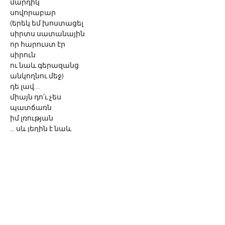
մարդիկ
սովորաբար
(երեկ եմ խոստացել
սիրտս սատանային
որ հարուստ էր
սիրուն
ու նաև գերազանց
անկողնու մեջ)
դե լավ…
միայն դո՛ւ չես 
պատճառն
իմ լռության
... սև լեղին է նաև
փառը կատարակտի 
մտքիս վրա
ու
նրա՜նք
բոլոր հիմարներն այն 
որ մերժում են կյանքը
հանուն 
անմահության
դու չես… ասում եմ… միայն... մուսա