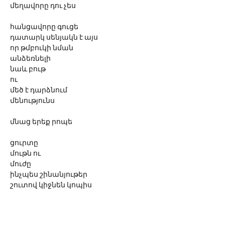
մեղավորը դու չես
հանցավորը գուցե
դատարկ սենյակն է այս
որ թմբուկի նման
անձեռնելի
նաև բութ 
ու 
մեծ է դարձնում
մենությունս
մնաց երեք րոպե
ցուրտը
մութն ու
մուժը
ինչպես շինանյութեր
շուտով կիջնեն կոպիս
ու 
ձև կհաղորդեն
իմ ծույլ... տառապանքին