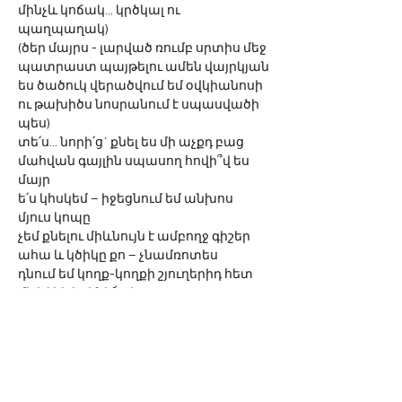
մինչև կոճակ... կրծկալ ու 
պաղպաղակ)
(ծեր մայրս - լարված ռումբ սրտիս մեջ
պատրաստ պայթելու ամեն վայրկյան
ես ծածուկ վերածվում եմ օվկիանոսի
ու թախիծս նոսրանում է սպասվածի 
պես)
տե՛ս... նորի՛ց` քնել ես մի աչքդ բաց
մահվան գայլին սպասող հովի՞վ ես 
մայր
ե՛ս կհսկեմ – իջեցնում եմ անխոս 
մյուս կոպը
չեմ քնելու միևնույն է ամբողջ գիշեր
ահա և կծիկը քո – չնամռոտես
դնում եմ կողք-կողքի շյուղերիդ հետ
մի կծիկ էլ լինի՜ – ետ ու առաջ
անփութորեն փաթաթված թղթի վրա
մի տեղ ավելի հաստ - մի տեղ բարակ