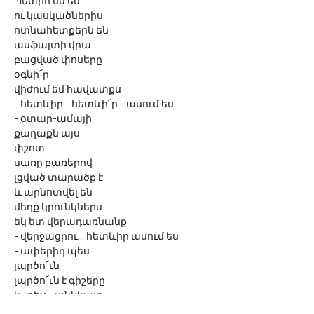
Պետրո՛սն եմ...
ու կասկածներիս
ոտնահետքերն են
ասֆալտի վրա
բացված փոսերը
օգնի՜ր
վիժում եմ հավատքս
- հետևիր... հետևի՜ր - ասում ես
- օտար-ամայի
քաղաքն այս
փշոտ
սառը բառերով
լցված տարածք է
և արնոտվել են 
մեղք կրունկներս -
եկ ետ վերադառնանք
- վերջացրու... հետևիր ասում ես
- ափերիդ պես
լպրծո՜ւն
լպրծո՜ւն է գիշերը
և տես... աննկատ
սահել են ձեռքերս