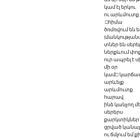
կամ էլ երկու
ու արևմուտք 
 □հիմա
ծռմռվում են 
(մանկությանս
տներ են սերե
ներքևում փոք
ուր ապրել է 
մի օր
կամ□ կարճա
արևելք
արևմուտք
հարավ
ինձ կանչող մ
սերերս 
քարկտիկներ`
ցրված կանաչ
ու ճմլում եմ ք