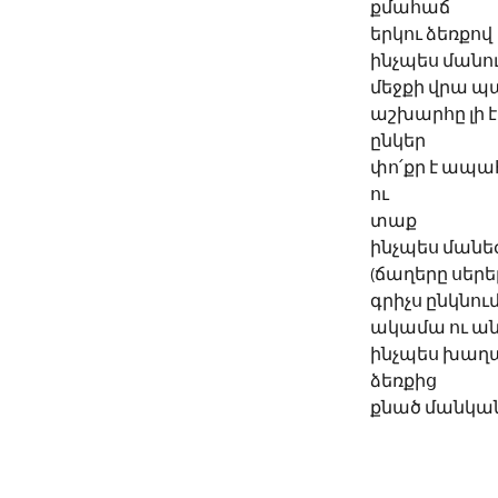
քմահաճ
երկու ձեռքով
ինչպես մանու
մեջքի վրա 
աշխարհը լի 
ընկեր
փո՛քր է ապա
ու 
տաք
ինչպես մանե
(ճաղերը սերեր
գրիչս ընկնում 
ակամա ու ա
ինչպես խաղ
ձեռքից
քնած մանկա