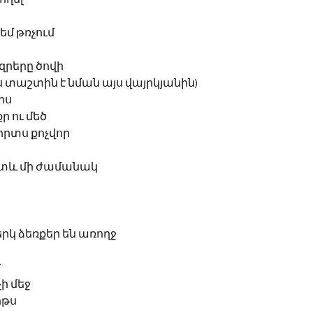
եմ թռչում
եզրերը ծովի
 տաշտին է նման այս վայրկյանին)
րս
ր ու մեծ
սիրտս քոչվոր
տև մի ժամանակ
երկ ձեռքեր են առողջ
 
ի մեջ
իթս