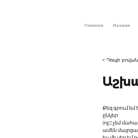
Главная
Поэзия
< Դեպի բովան
Աշխա
Քեզ գրում եմ
ընկեր
(ոչ□ չեմ մահա
ամեն մայրց
ես մի սեր եմ 