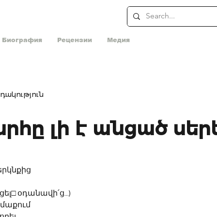
Биография
Рецензии
Медия
դակություն
րհը լի է անցած սեր
 երկնքից
ցել□ օդանավի՛ց...)
ամաքում
թողել