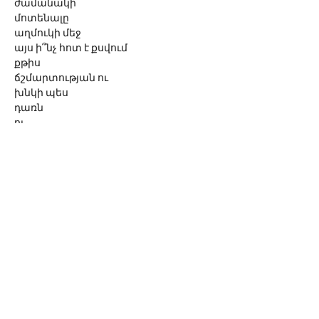
ժամանակի
մոտենալը
աղմուկի մեջ
այս ի՞նչ հոտ է քսվում
քթիս
ճշմարտության ու
խնկի պես
դառն
ու
շիտակ
տիկ-տակ
տիկ-տակ
եղեռնագործ ժամանակը
կանոնավոր
խողխողում է
ինչ պատահի