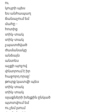
ու
կույրի պես
ես անհապաղ
ճանաչում եմ
մահը -
հոտից
տիկ-տակ
տիկ-տակ
չպատժված
ժամանակը
անձայն
անտես
աչքի պոչով
փնտրում է իր
հաջորդ որսը՝
թուրք կատվի պես
տիկ-տակ
տիկ-տակ
սլաքների խելքին ընկած
պտտվում եմ
ու չեմ լսում