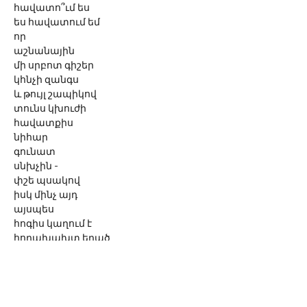
հավատո՞ւմ ես
ես հավատում եմ
որ
աշնանային
մի սրբոտ գիշեր
կհնչի զանգս
և թույլ շապիկով
տունս կխուժի
հավատքիս
նիհար
գունատ
սնխչին -
փշե պսակով
իսկ մինչ այդ
այսպես
հոգիս կաղում է
հոդախախտ եղած
ծերանու նման
մեկ հավատում եմ
...մեկ չեմ հավատում