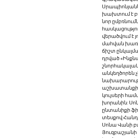
Սրապիոնյանն
խախտում է բ
նոր ըմբռնումն
հասկացությո
վերածվում է 
մահվան խառնա
ճիշտ ընկալմա
դրված «Ինքն
շնորհակալակ
անկեղծորեն չ
նախարարությ
աշխատանքին»:
կույսերի համ
խորանին: Սոն
ընտանիքի ֆի
տեսքով:Հանդի
Սոնա Վանի բ
Յուզբաշյանի