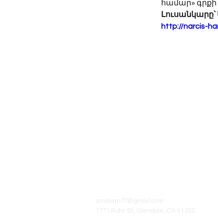
համար» գրքի
Լուսանկարը՝
http://narcis
© 2016-2023 Сона Ван
Ссылка на
www.sona-van.org
обязательна п
перепечатке или использовании
произведений автора.
sonavan77@gmail.com
1771 Rohr St, Glendale, CA 91202,