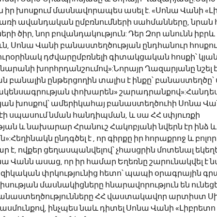
 իր խոսքում մասնավորապես ասել է. «Սոնա Վանի «Լ
առի ավանդական ըմբռնումների սահմանները, նրան 
երի ծիր, նոր բովանդակություն: Դեր Զոր անունն իբրև 
ւն, Սոնա Վանի բանաստեղծության ընդհանուր հոսքու
յուրօրինակ դժվարըմբռնելի գիտակցական հոսքի՝ կյան
րանի խորհրդանշումով»:Նորայր Ղազարյանը նշել է, 
ն բանալին ընթերցողին տալիս է ինքը՝ բանաստեղծը՝ 
ակենսագրության փոխարեն» շարադրանքով»:Հանդես 
ան խոսքով՝ ամերիկահայ բանաստեղծուհի Սոնա Վանն 
էի սպասում նման հանդիպման, և սա ՀՀ սփյուռքի 
ան և նախարար Հրանուշ Հակոբյանի նվերն էր ինձ և 
Հեղինակն ընդգծել է , որ գիրքը իր հորաքրոջ և բոլոր 
ար է, ովքեր ցեղասպանվելով՝ չհասցրին մոտենալ եկեղե
ա Վանն ասաց, որ իր համար Եղեռնը շարունակվել է ն
զիկական փրկությունից հետո՝ պապի օրագրային գրա
սության մասնակիցները հնարավորություն են ունեցել 
անաստեղծությունները ՀՀ վաստակավոր արտիստ Սի
 ասմունքով, ինչպես նաև դիտել Սոնա Վանի «Լիբրե