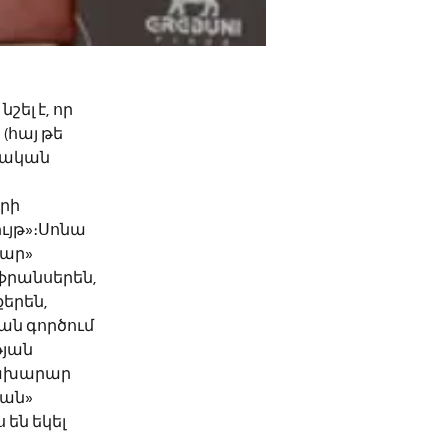
ել է, որ 
հայ թե 
րական 
րի 
ւյթ»։Սոնա 
ար» 
ֆրանսերեն, 
երեն, 
ն գործում 
յան 
նախարար 
ան» 
են եկել 
 