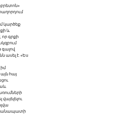
իբրետոն» 
հաղորդում 
մ կարծեք 
քի և 
որ գրքի 
սկզբում 
գալով 
ասել է. «Ես 
իմ 
այն հայ 
ցու 
աև 
ռումների 
վայելելու 
լվա 
տո անապատի 