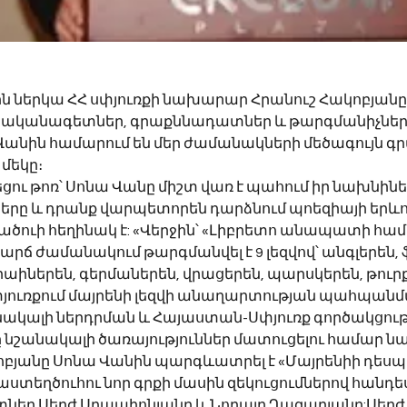
 ներկա ՀՀ սփյուռքի նախարար Հրանուշ Հակոբյանը նշ
ականագետներ, գրաքննադատներ և թարգմանիչներ (
Վանին համարում են մեր ժամանակների մեծագույն գ
 մեկը։
եցու թոռ՝ Սոնա Վանը միշտ վառ է պահում իր նախնինե
ները և դրանք վարպետորեն դարձնում պոեզիայի երևո
ածուի հեղինակ է: «Վերջին՝ «Լիբրետո անապատի համ
արճ ժամանակում թարգմանվել է 9 լեզվով՝ անգլերեն, 
կրաիներեն, գերմաներեն, վրացերեն, պարսկերեն, թուրք
փյուռքում մայրենի լեզվի անաղարտության պահպանմա
նակալի ներդրման և Հայաստան-Սփյուռք գործակցութ
նշանակալի ծառայություններ մատուցելու համար 
ոբյանը Սոնա Վանին պարգևատրել է «Մայրենիի դեսպ
ստեղծուհու նոր գրքի մասին զեկուցումներով հանդես 
եր Սերժ Սրապիոնյանը և Նորայր Ղազարյանը:Սերժ