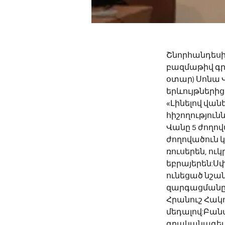
Շնորհանդեսին
բազմաթիվ գր
օտար) Սոնա 
երևույթներից
«Լինելով վան
հիշողություն
Վանը 5 ժողով
ժողովածուն կ
ռուսերեն, ու
եբրայերեն:Ս
ունեցած նշա
զարգացմանը 
Հրանուշ Հակ
մեդալով:Բանա
գրականագետն