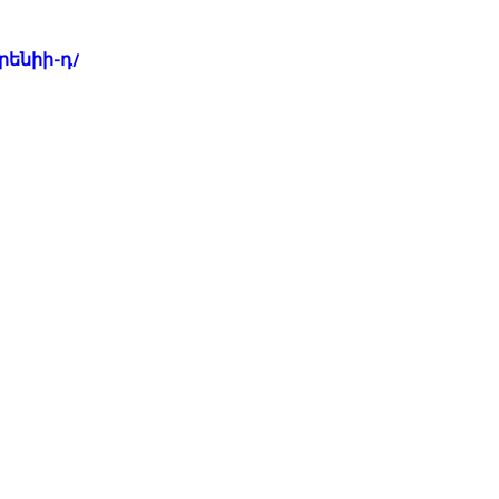
րենիի-դ/