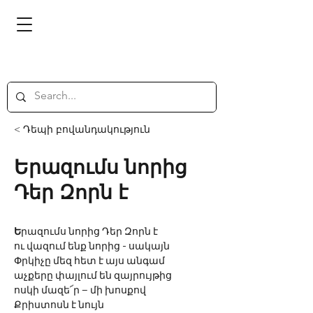
< Դեպի բովանդակություն
Երազումս նորից
Դեր Զորն է
Ե
րազումս նորից Դեր Զորն է
ու
վազում
ենք
նորից - սակայն
Փրկիչը
մեզ
հետ
է
այս
անգամ
աչքերը
փայլում
են
զայրույթից
ոսկի
մազե՜ր – մի
խոսքով
Քրիստոսն
է
նույն