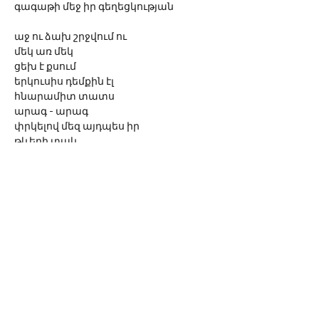
գագաթի
մեջ
իր
գեղեցկության
աջ
ու
ձախ
շրջվում
ու
մեկ
առ
մեկ
ցեխ
է
քսում
երկուսիս
դեմքին
էլ
հնարամիտ
տատս
արագ - արագ
փրկելով
մեզ
այդպես
իր
թևերի
տակ
©
2016-2023
Сона Ван
Ссылка на
www.sona-van.org
обязательна при
перепечатке или использовании произведений
автора.
sonavan77@gmail.com
1771 Rohr St, Glendale, CA 91202,