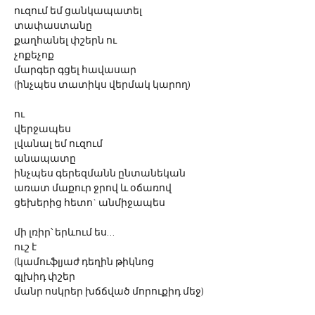
ուզում
եմ
ցանկապատել
տափաստանը
քաղհանել
փշերն
ու
չոքեչոք
մարգեր
գցել
հավասար
(ինչպես
տատիկս
վերմակ
կարող)
ու
վերջապես
լվանալ
եմ
ուզում
անապատը
ինչպես
գերեզմանն
ընտանեկան
առատ
մաքուր
ջրով
և
օճառով
ցեխերից
հետո` անմիջապես
մի
լռիր՝
երևում
ես…
ուշ
է
(կամուֆլյաժ
դեղին
թիկնոց
գլխիդ
փշեր
մանր
ոսկրեր
խճճված
մորուքիդ
մեջ)