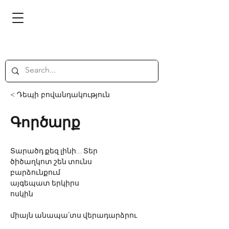
< Դեպի բովանդակություն
Գործարք
Տարածդ քեզ լինի… Տեր
ծիծաղկոտ
շեն
տունս
բարձունքում
այգեպատ
երկիրս
ոսկին
միայն
անապա՛տս
վերադարձրու