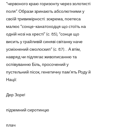
“червоного краю горизонту через золотисті
поля”. Образи зринають абсолютними у
своїй тривимірності: зокрема, поетеса
малює “сонце-канатоходця що стоїть на
одній нозі на хресті” (с. 85), “сонце що
висить у грайливій синяві світанку наче
усміхнений смолоскип” (с. 87)… А втім,
навряд чи підлягає живописанню та
оспівуванню Біль, просочений у
пустельний пісок, генетичну пам’ять Роду й
Нації:
Дер Зоре!
підземний сиротинцю
плач