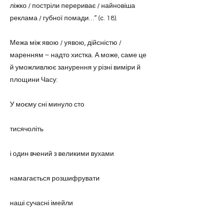
ліжко / постріли перериває / найновіша
реклама / губної помади…” (с. 18).
Межа між явою / уявою, дійсністю /
маренням – надто хистка. А може, саме це
й уможливлює занурення у різні виміри й
площини Часу:
У моєму сні минуло сто
тисячоліть
і один вчений з великими вухами
намагається розшифрувати
наші сучасні імейли