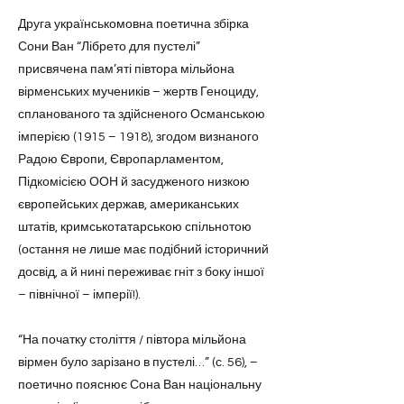
Друга українськомовна поетична збірка
Сони Ван “Лібрето для пустелі”
присвячена пам’яті півтора мільйона
вірменських мучеників – жертв Геноциду,
спланованого та здійсненого Османською
імперією (1915 – 1918), згодом визнаного
Радою Європи, Європарламентом,
Підкомісією ООН й засудженого низкою
європейських держав, американських
штатів, кримськотатарською спільнотою
(остання не лише має подібний історичний
досвід, а й нині переживає гніт з боку іншої
– північної – імперії!).
“На початку століття / півтора мільйона
вірмен було зарізано в пустелі…” (с. 56), –
поетично пояснює Сона Ван національну