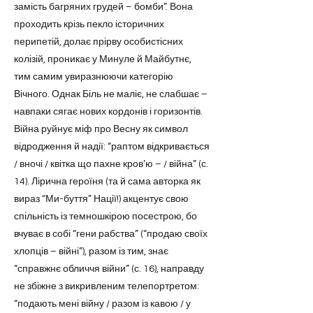
замість багряних грудей – бомби”. Вона
проходить крізь пекло історичних
перипетій, долає прірву особистісних
колізій, проникає у Минуле й Майбутнє,
тим самим увиразнюючи категорію
Вічного. Однак Біль не маліє, не слабшає –
навпаки сягає нових кордонів і горизонтів.
Війна руйнує міф про Весну як символ
відродження й надії: “раптом відкривається
/ вночі / квітка що пахне кров’ю – / війна” (с.
14). Лірична героїня (та й сама авторка як
вираз “Ми-буття” Нації!) акцентує свою
спільність із темношкірою посестрою, бо
вчуває в собі “гени рабства” (“продаю своїх
хлопців – війні”), разом із тим, знає
“справжнє обличчя війни” (с. 16), направду
не збіжне з викривленим телепортретом:
“подають мені війну / разом із кавою / у