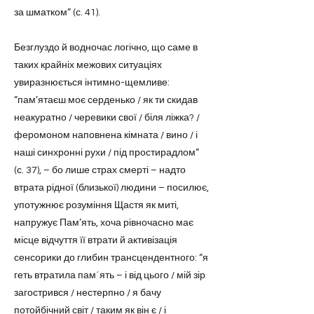
за шматком” (с. 41).
Безглуздо й водночас логічно, що саме в
таких крайніх межових ситуаціях
увиразнюється інтимно-щемливе:
“пам’ятаєш моє серденько / як ти скидав
неакуратно / черевики свої / біля ліжка? /
феромоном наповнена кімната / вино / і
наші синхронні рухи / під простирадлом”
(с. 37), – бо лише страх смерті – надто
втрата рідної (близької) людини – посилює,
употужнює розуміння Щастя як миті,
напружує Пам’ять, хоча рівночасно має
місце відчуття її втрати й активізація
сенсорики до глибин трансцендентного: “я
геть втратила пам´ять – і від цього / мій зір
загострився / нестерпно / я бачу
потойбічний світ / таким як він є / і