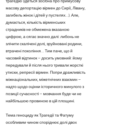
трагедію (ідеться зосібна про примусову
масову депортацію вірмен до Сирії, Лівану,
загибель жінок і дітей у пустелях…). Але,
думається, кількість вірменських
страдників не обмежена вказаною
цифрою, а сягає значно далі: либонь не
злічити скалічені долі, зруйновані родини,
втрачені покоління… Тим паче, що й
часовий відтинок – досить умовний: йому
передували й після нього тривали жорсткі
утиски, репресії вірмен. Попри дражливість
міжнаціональних, міжетнічних взаємин –
надто щодо оцінки історичного минулого з
позиції сучасності – мовчання буде чи не
найбільшою провиною в цій площині.
Тема геноциду як Трагедії та Фатуму
особливим чином споріднює долі двох