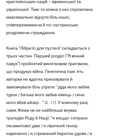
християнських націй – вірменської та
української. Тим-то кожна з них спроможна
максимально відчути біль іншої,
співпереживаючи й по-сестринськи
розділяючи страждання.
Книга “Лібрето для пустелі” складається з
трьох частин. Перший розділ (“Я вічний
павук”) пройнятий винятковим трагізмом,
що продукує війна. Генетична пам´ять
авторки не вдатна приховувати й
замовчувати біль утрати: “діда мого забив
турок / батька мого забив німець / сина
мого вбив айзер…” (с. 11). У кожному разі,
саме Жінка чи не найбільше вчуває
трагедію Роду й Нації: “я меццо-сопрано
оксамитової діви / я ліричний тенор
нареченої / я стриманий баритон удови / я