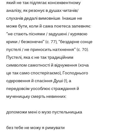
який не так підлягає консеквентному
аналізу, як резонує в душах читачів/
слухачів дедалі вимовніше. Інакше не
може бути, коли й сама поетеса запевняє:
“не стають піснями / задушені / курявою
крики / безконечні” (с. 77), “бездарне сонце
пустелі / не приносить натхнення” (с. 70).
Пустелі, яка є не так традиційним
символом самотності й відчуження (хоча
це так само спостерігаємо), Господнього
одкровення й спасіння Душі (!), а
передовсім уособлює страждання й
мученицьку смерть невинних:
допоможи мені о музо пустельницька
без тебе не можу я римувати