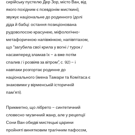
сирійську пустелю Дер Зор, місто Ван, від
якого похідним є псевдонім мисткині),
звужує національне до родинного (долі
діда й бабці: остання позиціонована
рудоволосою красунею, міфологічно-
метафоричною напівжінкою, напівптахом,
що “загубила свої крила у вогні / турок /
насамперед зламав їх – а вже потім
спалив / і розвіяв за вітром”, с. 92) – і
навпаки розгортає родинне до
національного (імена Тамари та Комітаса є
знаковими у вірменській історичній
пам’яті).
Прикметно, що лібрето – синтетичний
словесно-музичний жанр, але у рецепції
Сони Ван обидві мистецькі царини
пройняті винятковим трагічним пафосом,