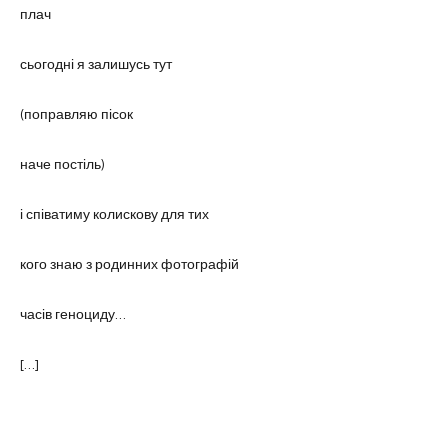
плач
сьогодні я залишусь тут
(поправляю пісок
наче постіль)
і співатиму колискову для тих
кого знаю з родинних фотографій
часів геноциду…
[…]
(ах!.. як я люблю – о Боже мій –