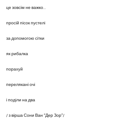
це зовсім не важко...
просій пісок пустелі
за допомогою сітки
як рибалка
порахуй
перелякані очі
і поділи на два
/ з вірша Сони Ван “Дер Зор”/