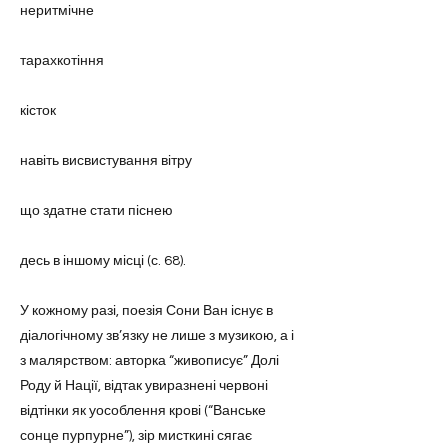
неритмічне
тарахкотіння
кісток
навіть висвистування вітру
що здатне стати піснею
десь в іншому місці (с. 68).
У кожному разі, поезія Сони Ван існує в
діалогічному зв’язку не лише з музикою, а і
з малярством: авторка “живописує” Долі
Роду й Нації, відтак увиразнені червоні
відтінки як уособлення крові (“Ванське
сонце пурпурне”), зір мисткині сягає