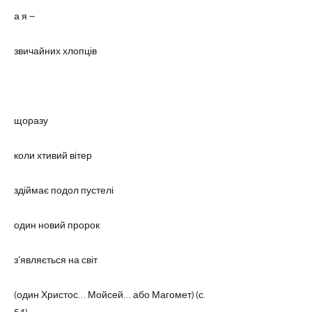
а я –
звичайних хлопців
щоразу
коли хтивий вітер
здіймає подол пустелі
один новий пророк
з’являється на світ
(один Христос… Мойсей… або Магомет) (с.