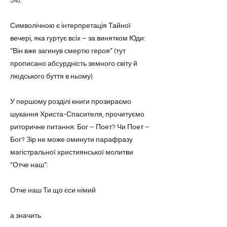
54).
Символічною є інтерпретація Тайної
вечері, яка гуртує всіх – за винятком Юди:
“Він вже загинув смертю героя” (тут
прописано абсурдність земного світу й
людського буття в ньому).
У першому розділі книги прозираємо
шукання Христа-Спасителя, прочитуємо
риторичне питання: Бог – Поет? Чи Поет –
Бог? Зір не може оминути парафразу
магістральної християнської молитви
“Отче наш”:
Отче наш Ти що єси німий
а значить