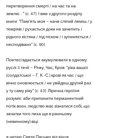
перетворення смерті / на час та на
землю…” (с. 47). І вже з другого розділу
книги: “Пам’ять моя – наче сліпий леміш / у
темряві / рухається доки не зачепить /
рідного кістяка / під піском / і зупиняється /
несподівано” (с. 90).
Поетесі вдається акумулювати в одному
руслі 3 течії – Річку, Час, Кров: “ріка вашої
(солдатської – Г. К.-С.) крові як час / що
вічно оновлюється / не увійдеш другий раз
у ту саму ріку” (с. 43). Лірична героїня
розуміє: аби припинити перманентний
потік воєн, людство має зізнатися собі, що
зачатки того лиха ще в ранньому
(невинному) віці:
я читаю Святе Письмо від кінця