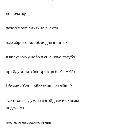
до початку
потоп може змити та знести
всю зброю з коробки для іграшок
я випускаю у небо пісню наче голуба
прийду коли зійде кров ця (с. 44 – 45).
І бачить “Сон найостаннішої війни”:
Так цікаво!.. думаю я (гойдаючи сипким
подолом)
пустеля народжує геніїв