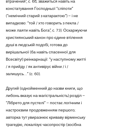
втрачений”, с. 68; зважиться навіть на
констатування Господньої “сліпоти”
(“немічний старий з катарактою”) – і не
випадково: “той / хто говорить з пекла /
може лаяти навіть Бога”, с. 73). Оскаржуючи
християнський канон про єдине втілення
душі в людській подобі, готова до
вирішальної (ба навіть спасенної для
Всесвіту!) реінкарнації: “у наступному житті
/ я прийду / як антивірус війни / і /
залишусь…” (с. 60).
Другий (однойменний до назви книги, що
либонь вказує на магістральність) розділ –
“Лібрето для пустелі” – постає логічним і
настроєвим продовженням першого;
авторка тут увиразнює криваву вірменську
трагедію, локалізує часопростір (зосібна