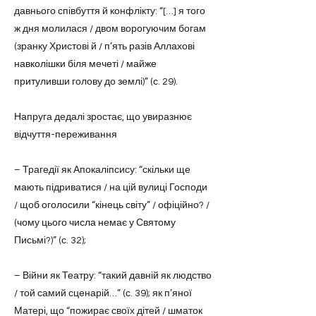
давнього співбуття й конфлікту: “[…] я того
ж дня молилася / двом ворогуючим богам
(зранку Христові й / п’ять разів Аллахові
навколішки біля мечеті / майже
притуливши голову до землі)” (с. 29).
Напруга дедалі зростає, що увиразнює
відчуття-переживання
– Трагедії як Апокаліпсису: “скільки ще
мають підриватися / на цій вулиці Господи
/ щоб оголосили “кінець світу” / офіційно? /
(чому цього числа немає у Святому
Письмі?)” (с. 32);
– Війни як Театру: “такий давній як людство
/ той самий сценарій…” (с. 39); як п’яної
Матері, що “пожирає своїх дітей / шматок