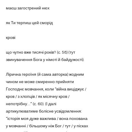
маєш загострений нюх
як Ти терпиш цей сморід
крові
що чутно вже тисячі років? (с. 58) (тут
звинувачення Бога у німоті й байдужості).
Лірична героїня (й сама авторка) жодним
чином не може смиренно прийняти
Господнє мовчання, коли “війна виціджує /
кров / з хлопців / як місячну кров /
непотрібну…” (с. 60). (І далі
артикулюватиме болісне усвідомлення:
“історія моя дуже важлива / вона похована
у мовчанні / більшому ніж Бог / тут / у пісках