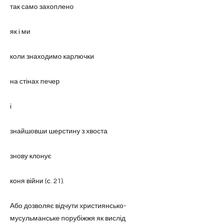
так само захоплено
як і ми
коли знаходимо карлючки
на стінах печер
і
знайшовши шерстину з хвоста
знову клонує
коня війни (с. 21).
Або дозволяє відчути християнсько-
мусульманське порубіжжя як вислід