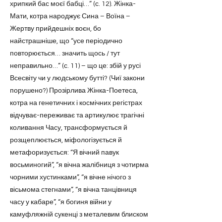
хрипкий бас моєї бабці…” (с. 12). Жінка-
Мати, котра народжує Сина – Воїна –
Жертву прийдешніх воєн, бо
найстрашніше, що “усе періодично
повторюється… значить щось / тут
неправильно…” (с. 11) – що це: збій у русі
Всесвіту чи у людському бутті? (Чиї закони
порушено?) Прозірлива Жінка-Поетеса,
котра на генетичних і космічних регістрах
відчуває-переживає та артикулює трагічні
коливання Часу, трансформується й
розщеплюється, міфологізується й
метафоризується: “Я вічний павук
восьминогий”, “я вічна жалібниця з чотирма
чорними хустинками”, “я вічне нічого з
вісьмома стегнами”, “я вічна танцівниця
часу у кабаре”, “я богиня війни у
камуфляжній сукенці з металевим блиском