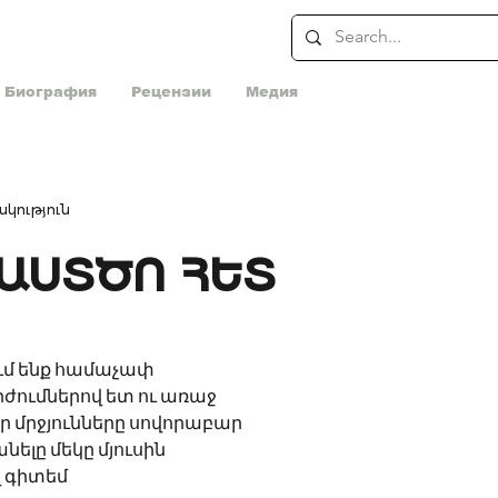
Биография
Рецензии
Медия
կություն
ԱՍՏԾՈ ՀԵՏ
ւմ ենք համաչափ
ժումներով ետ ու առաջ
ր մրջյունները սովորաբար 
լը մեկը մյուսին 
վ գիտեմ