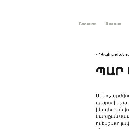
Главная
Поэзия
< Դեպի բովանդա
ՊԱՐ 
Մենք շարժվո
պարային շար
ինչպես զինվո
նախքան սպանե
ու ես շատ լա