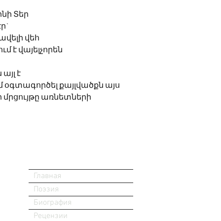
ինի Տեր
ր` 
 ավելի վեհ
մ է վայելչորեն 
ն այլ է
 կարո՞ղ եմ օգտագործել քայլվածքն այս
 երբ սկսվի մրցույթը առնետների
Главная
Поэзия
Биография
Рецензии