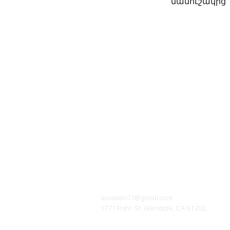
մանուշակից
© 2016-2023 Сона Ван
Ссылка на
www.sona-van.org
обязательна п
перепечатке или использовании
произведений автора.
sonavan77@gmail.com
1771 Rohr St, Glendale, CA 91202,