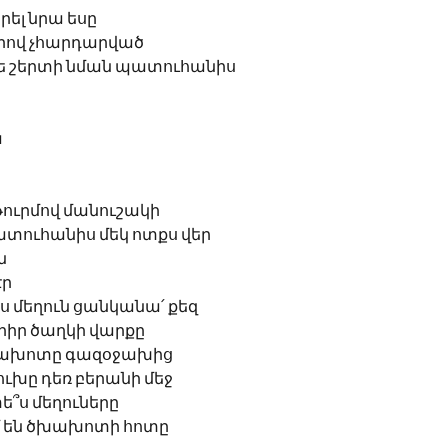
րել նրա եսը 
յրով չհարդարված
ե շերտի նման պատուհանիս
 
 թուրմով մանուշակի
պատուհանիս մեկ ոտքս վեր
ն
էր
 ես մեղուն ցանկանա՛ քեզ
գրիր ծաղկի վարքը
խախոտը գազօջախից
ծուխը դեռ բերանի մեջ
ե՞ս մեղուները 
 են ծխախոտի հոտը