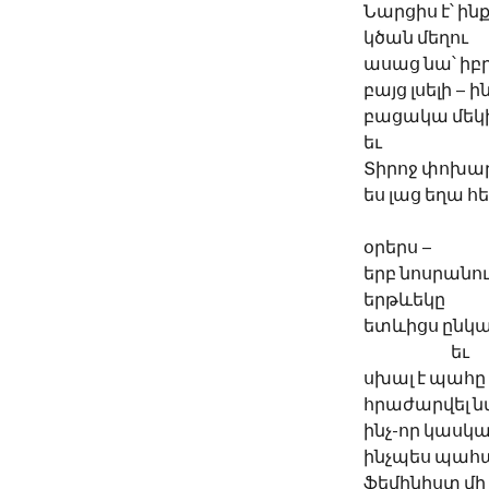
Նարցիս է՝ ի
կծան մեղու
ասաց նա՝ իբր
բայց լսելի – 
բացակա մեկի
եւ
Տիրոջ փոխար
ես լաց եղա հ
օրերս – 
երբ նոսրանու
երթևեկը 
ետևիցս ընկա
		եւ
սխալ է պահը
հրաժարվել ն
ինչ-որ կասկա
ինչպես պահ
ֆեմինիստ մի