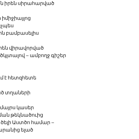
նքն իրեն սիրահարված
 իմիջիայլոց
ինչպես
ն բամբասելիս 
են վիրավորված 
եծկլտալով – ամբողջ գիշեր
մ է հետզհետե 
ծ տղաների  
 մայրս կասեր
ման թեկնածուից
ծելի Աստծո համար – 
արանից ելած