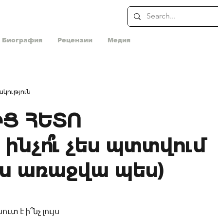
Биография
Рецензии
Медия
կություն
Ց ՀԵՏՈ
 ինչո՞ւ չես պտտվում
ջս առաջվա պես)
ւտ է ի՞նչ լույս 