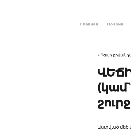
Главная
Поэзия
< Դեպի բովանդա
ՎԵՃԻ
(կամ`
շուր
Աստված մեծ սո