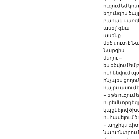
ուզում եմ կոտ
եղունգիս ծա
բարակ սառց
ասել` գնա 
ասենք
մեծ սուտ է Նա
Նարցիս 
մեղու – 
ես օծվում եմ
ու հենվում 
ինչպես ցողու
հայրս ասում 
– եթե ուզում
ուրեմն որդե
կպցնելով ծ
ու հավելում 
– աղջիկս գիտ
նախընտրում