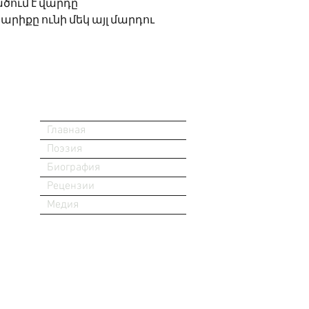
ածում է վարդը
արիքը ունի մեկ այլ մարդու   
Главная
Поэзия
Биография
Рецензии
Медия
ри