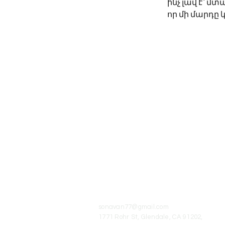
ինչ լավ է` մտ
որ մի մարդը կ
© 2016-2023 Сона Ван
Ссылка на
www.sona-van.org
обязательна п
перепечатке или использовании
произведений автора.
sonavan77@gmail.com
1771 Rohr St, Glendale, CA 91202,