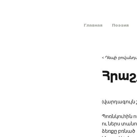
Главная
Поэзия
< Դեպի բովանդա
Հրաշք
(վարդագույն 
Պոռնկուհին ու
ու ներս տան
ձեռքը բռնած