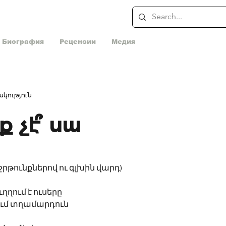
Биография
Рецензии
Медия
կություն
 չէ՞ սա
շրթունքներով ու գլխին վարդ) 
ղղում է ուսերը
ում տղամարդուն