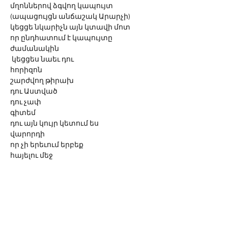
մղոններով ձգվող կապույտ
(ապացույցն անճաշակ Արարչի)
կեցցե նկարիչն այն կտավի մոտ
որ ընդհատում է կապույտը 
ժամանակին
 կեցցես նաեւ դու
հորիզոն
շարժվող թիրախ 
դու Աստված
դու չափ
գիտեմ 
դու այն կույր կետում ես
վարորդի
որ չի երեւում երբեք
հայելու մեջ