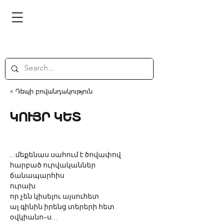
< Դեպի բովանդակություն
ԿՈՒՅՐ ԿԵՏ
…մեքենաս սահում է ծովափով 
հարբած ուրվականներ 
ճանապարհիս
ուրախ
որ չեն կիսելու այսուհետ
ալ գինին իրենց տերերի հետ 
օվկիանո~ս…