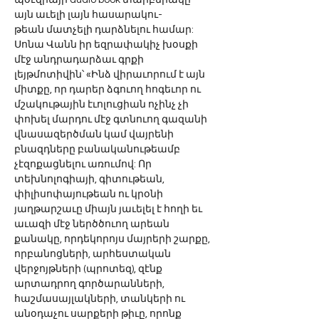
պօէզիայի audio book տարբերակը՝ 
այն աւելի լայն հասարակու-
թեան մատչելի դարձնելու համար:
Սոնա Վանն իր եզրափակիչ խօսքի 
մէջ անդրադարձաւ գրքի 
լեյթմոտիվին՝ «Ինձ վիրաւորում է այն 
միտքը, որ դարեր ձգուող հոգեւոր ու 
մշակութային էւոլուցիան ոչինչ չի 
փոխել մարդու մէջ գտնուող գազանի 
վնասազերծման կամ վայրենի 
բնազդները բանականութեամբ 
չէզոքացնելու առումով: Որ 
տեխնոլոգիայի, գիտութեան, 
փիլիսոփայութեան ու կրօնի 
յաղթարշաւը միայն յաւելել է հողի եւ 
աւազի մէջ ներծծուող արեան 
քանակը, որդեկորոյս մայրերի շարքը, 
որբանոցների, արհեստական 
վերջոյթների (պրոտեզ), զէնք 
արտադրող գործարանների, 
հաշմասայլակների, տանկերի ու 
անօդաչու սարքերի թիւը, որոնք 