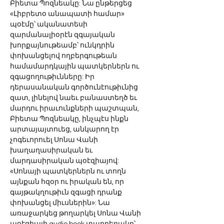
Բիետա Պոզնեակը: Նա ընթերցեց 
«Լիբրետօ անապատի համար» 
պօէմը՝ ականատեսի 
զարմանալիօրէն զգայական 
խորքայնութեամբ՝ ունկդրին 
փոխանցելով ողբերգութեան 
համամարդկային պատկերներն ու 
զգացողութիւնները: Իր 
դերասանական գործունէութիւնից 
զատ, լինելով նաեւ բանաստեղծ եւ 
մարդու իրաւունքների պաշտպան, 
Բիետա Պոզնեակը, ինչպէս ինքն 
արտայայտուեց, անկարող էր 
չոգեւորուել Սոնա Վանի 
խաղաղասիրական եւ 
մարդասիրական պօէզիայով:
«Սոնայի պատկերներն ու տողն 
այնքան հզօր ու իրական են, որ 
գայթակղութիւն զգացի դրանք 
փոխանցել միւսներին»: Նա 
առաջարկեց թողարկել Սոնա Վանի 