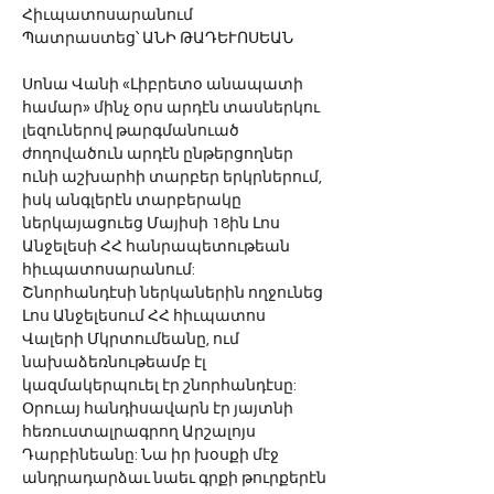
Հիւպատոսարանում
Պատրաստեց՝ ԱՆԻ ԹԱԴԵՒՈՍԵԱՆ
Սոնա Վանի «Լիբրետօ անապատի 
համար» մինչ օրս արդէն տասներկու 
լեզուներով թարգմանուած 
ժողովածուն արդէն ընթերցողներ 
ունի աշխարհի տարբեր երկրներում, 
իսկ անգլերէն տարբերակը 
ներկայացուեց Մայիսի 18ին Լոս 
Անջելեսի ՀՀ հանրապետութեան 
հիւպատոսարանում:
Շնորհանդէսի ներկաներին ողջունեց 
Լոս Անջելեսում ՀՀ հիւպատոս 
Վալերի Մկրտումեանը, ում 
նախաձեռնութեամբ էլ 
կազմակերպուել էր շնորհանդէսը: 
Օրուայ հանդիսավարն էր յայտնի 
հեռուստալրագրող Արշալոյս 
Դարբինեանը: Նա իր խօսքի մէջ 
անդրադարձաւ նաեւ գրքի թուրքերէն 