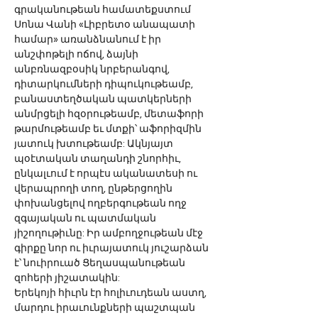
գրականութեան համատեքստում 
Սոնա Վանի «Լիբրետօ անապատի 
համար» առանձնանում է իր 
անշփոթելի ոճով, ձայնի 
անբռնազբօսիկ նրբերանգով, 
դիտարկումների դիպուկութեամբ, 
բանաստեղծական պատկերների 
անմրցելի հզօրութեամբ, մետաֆորի 
թարմութեամբ եւ մտքի՝ աֆորիզմին 
յատուկ խտութեամբ: Ակնյայտ 
պօէտական տաղանդի շնորհիւ, 
ընկալւում է որպէս ականատեսի ու 
վերապրողի տող, ընթերցողին 
փոխանցելով ողբերգութեան ողջ 
զգայական ու պատմական 
յիշողութիւնը: Իր ամբողջութեան մէջ 
գիրքը նոր ու իւրայատուկ յուշարձան 
է՝ նուիրուած Ցեղասպանութեան 
զոհերի յիշատակին:
Երեկոյի հիւրն էր հոլիւուդեան աստղ, 
մարդու իրաւունքների պաշտպան 