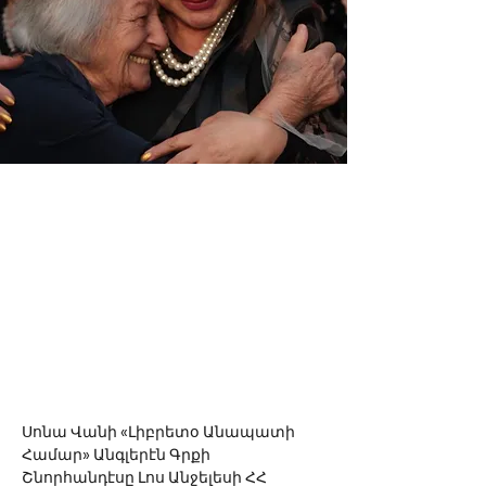
Սոնա Վանի «Լիբրետօ Անապատի 
Համար» Անգլերէն Գրքի 
Շնորհանդէսը Լոս Անջելեսի ՀՀ 