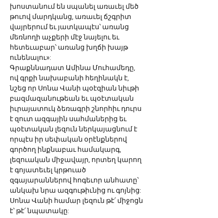
խոստանում են սպանել առաւել մեծ 
թուով մարդկանց, առաւել ճշգրիտ 
վայրերում եւ յատկապէս՝ առանց 
մեռնողի աչքերի մէջ նայելու եւ 
հետեւաբար՝ առանց խղճի խայթ 
ունենալու»:
Գրաքննադատ Ամինա Մուհամեդը, 
ով գրքի նախաբանի հեղինակն է, 
նշեց որ Սոնա Վանի պօէզիան նիւթի 
բազմազանութեան եւ պօէտական 
իւրայատուկ ձեռագրի շնորհիւ դուրս 
է զուտ ազգային սահմաներից եւ 
պօէտական լեզուն ներկայացնում է 
որպէս իր սեփական օրէնքներով 
գործող ինքնաբաւ համակարգ, 
լեզուական միջավայր, որտեղ կարող 
է գոյատեւել կրթուած 
զգայարաններով հոգեւոր անհատը՝ 
անկախ նրա ազգութիւնից ու գոյնից: 
Սոնա Վանի համար լեզուն թէ՛ միջոցն 
է՝ թէ՛ նպատակը: