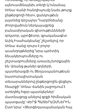
«Յուսանք, որ առաջիկայում 
այնուամենայնիւ տեղի կ՛ունանայ 
Սոնա Վանի հանդիպումը նաեւ թուրք 
ընթերցողի հետ», ցանկութիւն 
յայտնեց Արշալոյս Դարբինեանը:
Ժողովածուն ներկայացրեց 
բանասիրական գիտութիւննների 
դոկտոր, պրոֆէսոր, գրականագէտ 
Աւիկ Իսահակեանը՝ շեշտելով, որ 
Սոնա Վանը դուրս է բոլոր 
աւանդոյթներից՝ նրա պօէտիկ 
ձեւակերպումները ու 
շեշտադրումները առաւել խորքային 
են: Առանց թանձր գոյների, 
պատերազմի ու Ցեղասպանութեան 
նատուրալիստական 
տեսարաններով ընթերցողին ցնցելու 
հնարքի՝ Սոնա Վանին յաջողւում է 
ստեղծել հզօր պատկերներ՝ 
մատնացոյց անելով գրքի հիմնական 
պատգամը՝ ՎԵՐՋ ՊԱՏԵՐԱԶՄՆԵՐԻՆ:
Ըստ նրա՝ «Յետցեղասպանական հայ 