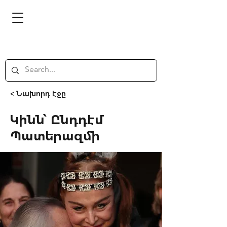
< Նախորդ էջը
Կինն՝ Ընդդէմ
Պատերազմի