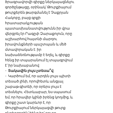
ծրագրավորվի գիրքը ներկայացնելու 
գործընթացը, օրինակ՝ Թուրքիայում 
թուրքերեն թարգմանել է Չաքրյան 
Հակոբը, բայց գրքի 
հրատարակչության 
պատասխանատվությունն իր վրա 
վերցրել էր Րագըփ Զարաքոլուն, որը 
աշխարհով հայտնի մարդու 
իրավունքների պաշտպան և մեծ 
մտավորական է. իր 
նախաձեռնությամբ է եղել, և գիրքը 
հենց իր տպարանում էլ տպագրվում 
է՝ իր նախաբանով:
-  
Տակավին լույս չտեսա՞վ:
-  Կարծում եմ, որ արդեն լույս պիտի 
տեսած լինի, որովհետև անցյալ 
շաբաթ գիտեի, որ օրերս լույս է 
տեսնելու: Հետևաբար, ես սպասում 
եմ, որ հրավեր կլինի իրենց կողմից, և 
գիրքը շատ կարևոր է, որ 
Թուրքիայում ներկայացվի թուրք 