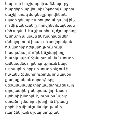
կարևոր է աշխարհի ամենալուրջ 
հարցերը արվեստի միջոցով մարդու 
մաշկի տակ մտցնելը, որովհետև 
այսօր դժվար է պրոպոգանդայով ինչ-
որ մի բան ասելը, որովհետև այնքան 
մեծ աղմուկ է աշխարհում, ճշմարիտը 
և սուտը այնքան են խառնվել մեր 
մթնոլորտում իրար, որ սովորական 
ունկնդիրը դժվարություն ունի 
հասկանալու՝ ո՞րն է ճշմարիտը, 
հատկապես՝ ճշմարտանման սուտը, 
ամենամեծ ողբերգությունն է այս 
աշխարհի, երբ որ սուտը հնչում է՝ 
ինչպես ճշմարտություն, որն այսօր 
քաղաքական գործիչները 
մեծամասամբ տիրապետում են այդ 
արվեստին՝ չակերտավոր: Այսօր 
պոետի խնդիրն է, յուրաքանչյուր 
մտածող մարդու խնդիրն է՝ բառը 
բերել իր միանշանակությանը, 
դարձնել այն ճշմարտության 