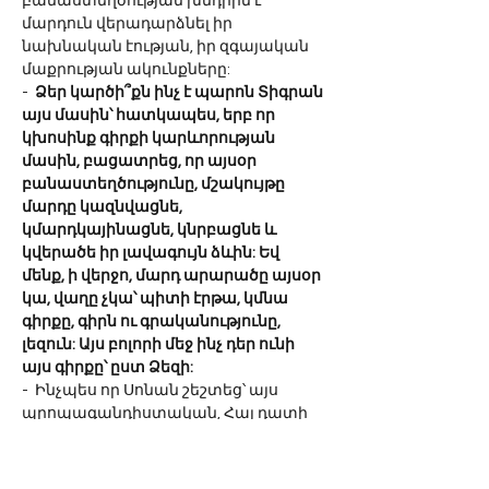
բանաստեղծության խնդիրն է՝ 
մարդուն վերադարձնել իր 
նախնական էության, իր զգայական 
մաքրության ակունքները:
-  
Ձեր կարծի՞քն ինչ է պարոն Տիգրան 
այս մասին՝ հատկապես, երբ որ 
կխոսինք գիրքի կարևորության 
մասին, բացատրեց, որ այսօր 
բանաստեղծությունը, մշակույթը 
մարդը կազնվացնե, 
կմարդկայինացնե, կնրբացնե և 
կվերածե իր լավագույն ձևին: Եվ 
մենք, ի վերջո, մարդ արարածը այսօր 
կա, վաղը չկա՝ պիտի էրթա, կմնա 
գիրքը, գիրն ու գրականությունը, 
լեզուն: Այս բոլորի մեջ ինչ դեր ունի 
այս գիրքը՝ ըստ Ձեզի:
-  Ինչպես որ Սոնան շեշտեց՝ այս 
պրոպագանդիստական, Հայ դատի 
գործին վերաբերող ընթացքով շատ 
կարևոր գործ է, ճանաչողական, 
ճանաչեցնող գործ է՝ մեր դատը 