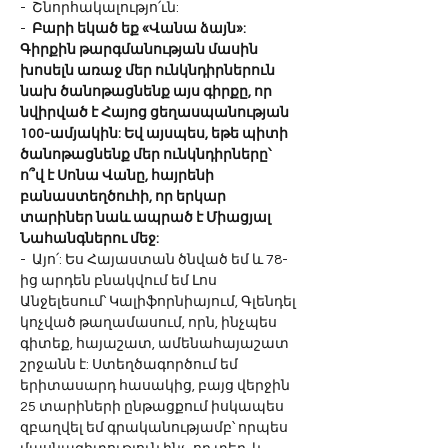
-  Շնորհակալությո՛ւն:
-  
Բարի եկած եք «Վանա ձայն»: 
Գիրքին թարգմանության մասին 
խոսելն առաջ մեր ունկնդիրներուն 
նախ ծանոթացնենք այս գիրքը, որ 
նվիրված է Հայոց ցեղասպանության 
100-ամյակին: Եվ այսպես, եթե պիտի 
ծանոթացնենք մեր ունկնդիրները՝ 
ո՞վ է Սոնա Վանը, հայրենի 
բանաստեղծուհի, որ երկար 
տարիներ նաև ապրած է Միացյալ 
Նահանգներու մեջ:
-  Այո՛: Ես Հայաստան ծնված եմ և 78-
ից արդեն բնակվում եմ Լոս 
Անջելեսում՝ Կալիֆորնիայում, Գլենդել 
կոչված թաղամասում, որն, ինչպես 
գիտեք, հայաշատ, ամենահայաշատ 
շրջանն է: Ստեղծագործում եմ 
երիտասարդ հասակից, բայց վերջին 
25 տարիների ընթացքում իսկապես 
զբաղվել եմ գրականությամբ՝ որպես 