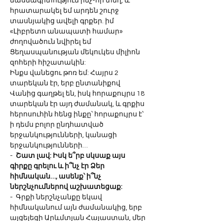
մասնագիտություն ինչ-որ տեղ, և 
հրատարակել եմ արդեն շուրջ 
տասնյակից ավելի գրքեր. իմ 
«Լիբրետո անապատի համար» 
ժողովածուն նվիրել եմ 
Ցեղասպանության մեկուկես միլիոն 
զոհերի հիշատակին:
Ինքս վանեցու թոռ եմ: Հայրս 2 
տարեկան էր, երբ ընտանիքով 
Վանից գաղթել են, իսկ հորաքույրս 18 
տարեկան էր այդ ժամանակ, և գրքիս 
հերոսուհին հենց ինքը՝ հորաքույրս է՝ 
ի դեմս բոլոր ընդհատված 
երջանկությունների, կանացի 
երջանկությունների…
-  
Շատ լավ: Իսկ ե՞րբ սկսաք այս 
գիրքը գրելու և ի՞նչ էր Ձեր 
հիմնական…, ասենք՝ ի՞նչ 
ներշնչումներով աշխատեցաք:
-  Գրքի ներշնչանքը եկավ 
հիմնականում այն ժամանակից, երբ 
այցելեցի Արևմտյան Հայաստան, մեր 