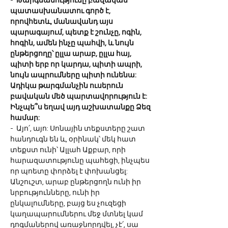
-  
Թարգմանությունը բավական 
պատասխանատու գործ է, 
որովհետև, մանավանդ այս 
պարագայում, պետք է շունչը, ոգին, 
հոգին, ամեն ինչը պահվի, և նույն 
ընթերցողը՝ ըլլա արաբ, ըլլա հայ, 
պիտի երբ որ կարդա, պիտի ապրի, 
նույն ապրումները պիտի ունենա: 
Ադիկա թարգմանչին ուսերուն 
բավական մեծ պարտավորություն է: 
Ինչպե՞ս եղավ այդ աշխատանքը Ձեզ 
համար:
-  Այո՛, այո: Սոնային տեքստերը շատ 
հանդուգն են և, օրինակ՝ մեկ հատ 
տեքստ ունի՝ Ալլահ Աքբար, որի 
հարազատությունը պահեցի, ինչպես 
որ պոետը փորձել է փոխանցել: 
Անշուշտ, արաբ ընթերցողն ունի իր 
նրբությունները, ունի իր 
ընկալումները, բայց ես չուզեցի 
կաղապարումներու մեջ մտնել կամ 
դոգմաներով առաջնորդվել, չէ՛, սա 