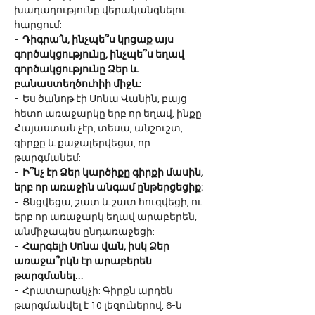
խաղաղությունը վերականգնելու 
հարցում:
-  
Դիգրա՛ն, ինչպե՞ս կրցաք այս 
գործակցությունը, ինչպե՞ս եղավ 
գործակցությունը Ձեր և 
բանաստեղծուհիի միջև:
-  Ես ծանոթ էի Սոնա Վանին, բայց 
հետո առաջարկը երբ որ եղավ, ինքը 
Հայաստան չէր, տեսա, անշուշտ, 
գիրքը և քաջալերվեցա, որ 
թարգմանեմ:
-  
Ի՞նչ էր Ձեր կարծիքը գիրքի մասին, 
երբ որ առաջին անգամ ընթերցեցիք:
-  Ցնցվեցա, շատ և շատ հուզվեցի, ու 
երբ որ առաջարկ եղավ արաբերեն, 
անմիջապես ընդառաջեցի:
-  
Հարգելի Սոնա վան, իսկ Ձեր 
առաջա՞րկն էր արաբերեն 
թարգմանել…
-  Հրատարակչի: Գիրքն արդեն 
թարգմանվել է 10 լեզուներով, 6-ն 