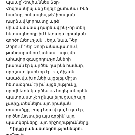
պապը՝ Հովհաննես Տեր-
Հովհաննիսյանը եղել է քահանա: Ինձ 
համար, իսկապես, թե՛ իրական 
դարձավ կորուստը և թե՛ 
միաժամանակ դարձավ ինչ-որ տեղ 
հետապնդողը իմ հետագա գրական 
գործունեության… Եղա նաև Դեր 
Զորում՝ Դեր Զորի անապատում, 
թանգարանում, տեսա… այո, մի 
ահավոր զգացողությունների 
խարան էր կարծես դա ինձ համար, 
որը շատ կարևոր էր: Ես, ճիշտն 
ասած, վախ ունեի այցելել, միշտ 
հետաձգում էի իմ այցելությունը, 
որովհետև կարծես թե հոգեբանորեն 
պատրաստ չէի ընկալելու ցավի այդ 
չափը, տեսնելու այդ իրական 
տարածքը, բայց եղա՛վ դա, և դա էր, 
որ ծնունդ տվեց այս գրքին՝ այդ 
պատկերները, այդ հիշողությունները:
-  
Գիրքը բանաստեղծություններու 