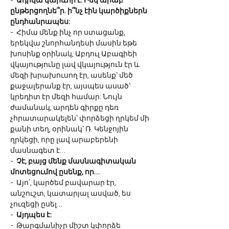
-  
Ադիկա կարևոր է: Իսկ արաբ 
ընթերցողնե՞ր. ի՞նչ էին կարծիքներն 
ընդհանրապես:
-  Հիմա մենք ինչ որ ստացանք, 
երեկվա շնորհանդեսի մասին եթե 
խոսինք օրինակ, Աբդուլ Աբագիեի 
վկայությունը լավ վկայություն էր և 
մեզի խրախուսող էր, ասենք՝ մեծ 
քաջալերանք էր, այսպես ասած՝ 
կրեդիտ էր մեզի համար: Նույն 
ժամանակ, արդեն գիրքը դեռ 
չհրատարակելեն՝ փորձեցի ղրկեմ մի 
քանի տեղ, օրինակ՝ Ռ. Կենջոյին 
ղրկեցի, որը լավ արաբերենի 
մասնագետ է…
-  
Չէ, բայց մենք մասնագիտական 
մոտեցումով ըսենք, որ…   
-  Այո՛, կարծեմ բավարար էր, 
անշուշտ, կատարյալ ասված, ես 
չուզեցի ըսել…
-  
Այդպես է:
-  Թարգմանիչը միշտ կփորձե 