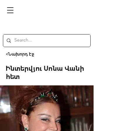
<Նախորդ էջ
Ինտերվյու Սոնա Վանի
հետ