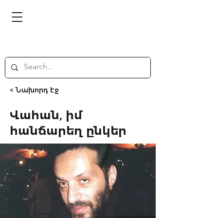
< Նախորդ էջ
Վահան, իմ
հանճարեղ ընկեր