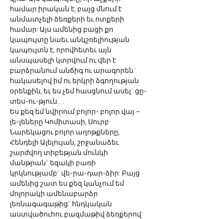
համար իրական է, բայց մնում է 
անմատչելի ձեռքերի եւ ոտքերի 
համար: Այս ամենից բացի քո 
կապույտը նաեւ անկշռելիության 
կապույտն է, որովհետեւ այն 
անսպասելի կտրվում ու վեր է 
բարձրանում անճիգ ու արագորեն` 
հակասելով իմ ու երկրի ձգողության 
օրենքին, եւ ես չեմ հասցնում ասել` ցը-
տես-ու-թյուն. . . 
Ես քեզ եմ նվիրում բոլոր- բոլոր վայ –
լե-լեները Կոմիտասի, Սուրբ 
Նարեկացու բոլոր աղոթքները, 
Հենդելի Ալելույան, շրջանաձեւ 
շարժվող տիբեթյան մունկի 
մանթրան` եզակի բառի 
կրկնությամբ` վե-րա-դար-ձիր: Բայց 
ամենից շատ ես քեզ կանչում եմ 
մոլորակի ամենաբարձր 
լեռնագագաթից` հնդկական 
աստվածուհու բազմաթիվ ձեռքերով` 