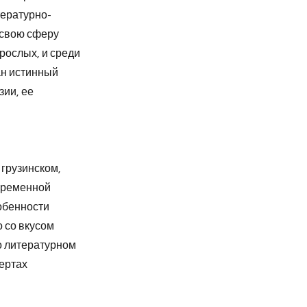
тературно-
 свою сферу
рослых, и среди
ан истинный
зии, ее
 грузинском,
овременной
собенности
о со вкусом
о литературном
чертах