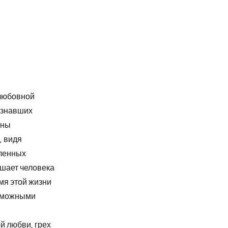
 любовной
ознавших
ины
, видя
вленных
ишает человека
мя этой жизни
озможными
й любви, грех