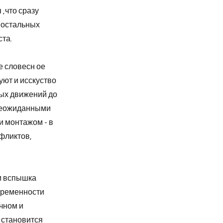
,что сразу
х остальных
ста.
е словесн ое
уют и исскуство
чных движений до
 неожиданными
и монтажом - в
фликтов,
ем вспышка
овременности
чном и
 становится