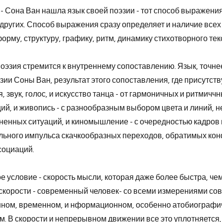
- Сона Ван нашла язык своей поэзии - тот способ выражения 
 других. Способ выражения сразу определяет и наличие все
орму, структуру, графику, ритм, динамику стихотворного тек
эзия стремится к внутреннему сопоставлению. Язык, точне
ии Соны Ван, результат этого сопоставления, где присутств
, звук, голос, и искусство танца - от гармоничных и ритмич
ий, и живопись - с разнообразным выбором цвета и линий,
енных ситуаций, и киномышление - с очередностью кадров 
льного импульса скачкообразных переходов, обратимых кон
социаций.
 условие - скорость мысли, которая даже более быстра, ч
 скорости - современный человек- со всеми измерениями с
нном, временном, и нформационном, особенно атобиографи
 В скорости и непрерывном движении все это уплотняется,