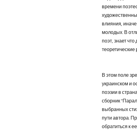
времени поэтес
художественный
влияния, иначе
молодых. В отл
поэт, знает что
теоретические 
В этом поле зр
украинском и о
поэзии в стран
сборник "Парал
выбранных стих
пути автора. П
обратиться к ее