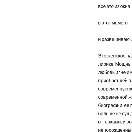
все это из окна
в этот момент
и развешиваю б
Это женское на
лирике. Мощный
любовь и "не и
приобретшей пл
современную ж
современной жи
биографии: ее 
больше не суще
оттенками, и во
непорожденные 