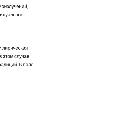
моизлучений,
ивидуальное
и лирическая
в этом случае
адиций. В поле