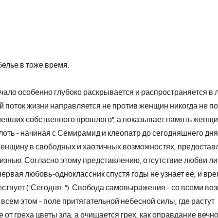
елье в тоже время.
чало особенно глубоко раскрывается и распространяется в
 поток жизни направляется не против женщин никогда не п
мевших собственного прошлого", а показывает память женщ
оть - начиная с Семирамид и клеопатр до сегодняшнего дня
енщину в свободных и хаотичных возможностях, предоста
знью. Согласно этому представлению, отсутствие любви л
первая любовь-одноклассник спустя годы не узнает ее, и вре
ствует ("Сегодня..."). Свобода самовыражения - со всеми в
 всем этом - поле притягательной небесной силы, где растут
от греха цветы зла, а очищается грех, как оправдание вечно