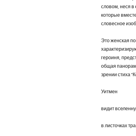
словом, неся в
которые вместе
словесное изоб
Это женская по
характеризирую
героиня, предс
общая панорам
зрении стиха "
Уитмен
видит вселенн
в листочках тр