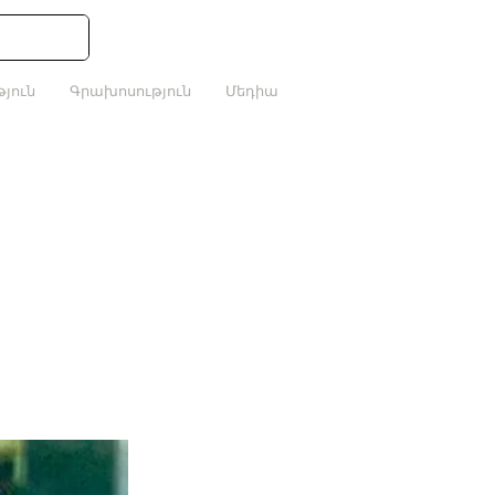
յուն
Գրախոսություն
Մեդիա