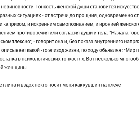
 невиновности. Тонкость женской души становится искусств
разных ситуациях - от встречи до прощния, одновременно с
 и капризом, и искренним самопознанием, и иронией женског
чнением противоречия или согласия души и тела. "Начала го
ескомплексно", - говорит она и, без показа внутреннего напр
 описывает какой -то эпизод жизни, по ходу обьявляя : "Мир
достатка в психологических тонкостях. Вот несколько многоо
ой женщины:
 глина и вздох некто носит меня как кувшин на плече
/