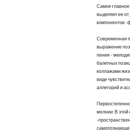
Самое главное 
выделяет ее от
компонентов -ф
Современная по
выражение поэз
пения - мелодия
балетных позиц
коллажами жизн
виде чувствите
аллегорий и ас
Первостепенное
молнии. В этой
-пространстве
самопознающем.