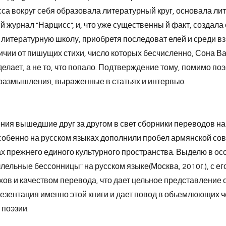
са вокруг себя образовала литературный круг, основала ли
 журнал "Нарцисс", и, что уже существенны й факт, создала
 литературную школу, приобретя последоват елей и среди вз
ичии от пишущих стихи, число которых бесчисленно, Сона В
 делает, а не то, что попало. Подтверждение тому, помимо поэ
размышления, выраженные в статьях и интервью.
ения вышедшие друг за другом в свет сборники переводов на
собенно на русском языках дополнили пробел армянской с
ах прежнего единого культурного пространства. Выделю в о
лельные бессонницы" на русском языке(Москва, 2010г.), с ег
ов и качеством перевода, что дает цельное представление 
резентация именно этой книги и дает повод в обьемлюющих 
 поэзии.