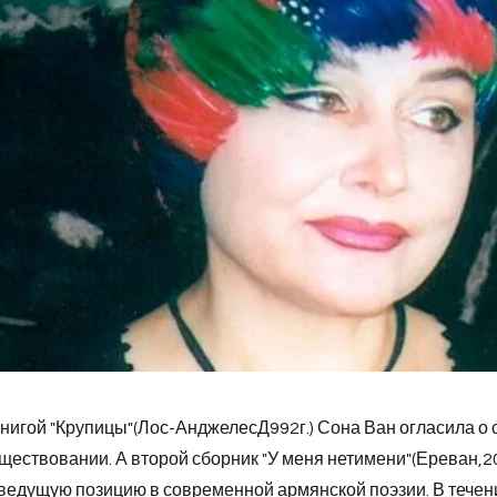
нигой "Крупицы"(Лос-АнджелесД992г.) Сона Ван огласила о
ществовании. А второй сборник "У меня нетимени"(Ереван,20
ведущую позицию в современной армянской поэзии. В течен