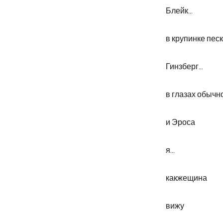
Блейк...
в крупинке пес
Гинзберг...
в глазах обычн
и Эроса
я...
какжещина
вижу