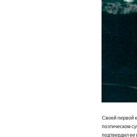
Своей первой к
поэтическом су
подтвердил ее 