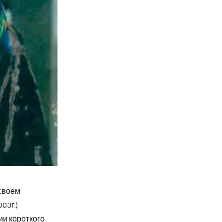
 своем
03г.)
ии короткого