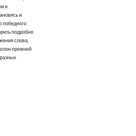
ом и
тановясь и
о победного
ворить подробно
яжения слова,
 полон прежней
бразных