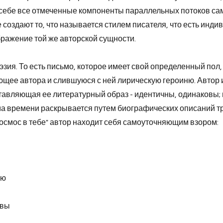
 себе все отмеченные компоненты параллельных потоков са
 создают то, что называется стилем писателя, что есть инд
ражение той же авторской сущности.
эзия. То есть письмо, которое имеет свой определенный пол,
щее автора и слившуюся с ней лирическую героиню. Автор 
тавляющая ее литературный образ - идентичны, одинаковы; 
а времени раскрывается путем биографических описаний тр
Космос в тебе" автор находит себя самоуточняющим взором:
ую
авы