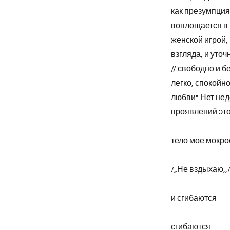
как презумпция
воплощается в 
женской игрой,
взгляда, и уто
// свободно и б
легко, спокойно
любви". Нет не
проявлений эт
тело мое мокрое
/„Не вздыхаю,,
и сгибаются
сгибаются