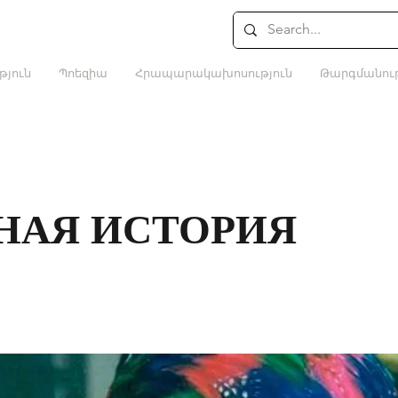
թյուն
Պոեզիա
Հրապարակախոսություն
Թարգմանութ
НАЯ ИСТОРИЯ