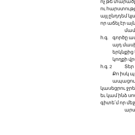
ոչ թե տարած
ու հարստութ
այլ ընդդեմ 
որ աճել էր ա
		մա
հ.գ. 	գոր
	այդ մաս
	երկնքի
	կողքի 
հ.գ.
	Քո իսկ
	ապացու
կասեցրու ջրե
եւ կամ ինձ սո
գիտե՛մ որ մեջ
		ա