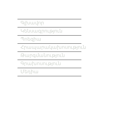
Գլխավոր
Կենսագրություն
Պոեզիա
Հրապարակախոսություն
Թարգմանություն
Գրախոսություն
Մեդիա