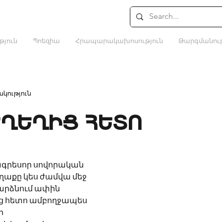
թյուն
Պոեզիա
Հրապարակախոսություն
Թարգմանութ
կություն
ՂԵՂԻՑ ՀԵՏՈ
ագրեսոր սովորական
աղաքը կես ժամվա մեջ
րձնում ափին
ւց հետո ամբողջապես
ր 