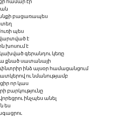
քի համար էր 
յան
կյանքի բացառապես
յնտեղ
մուռի պես
ծը ավարտված է
ին խոսում է
ց կախված գերանդու կեռը
վրա քնած սատանայի
 2 	Տեր փնտրիր ինձ այսօր համացանցում 
 պատկերով ու նմանությամբ
ցիր որ կաս
րի բարկությունը
վորեցրու ինչպես անել 
ն ես
րագացրու 