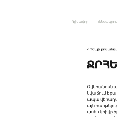
Գլխավոր
Կենսագրու
< Դեպի բովանդա
ՋՐՀԵ
Օվկիանոսն 
նվաճում է ք
ապա վերադա
այն հարթելո
ասես կռիվը ի