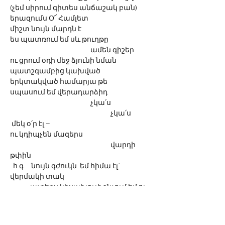
(չեմ սիրում գիտես անճաշակ բան)
երազումս Օ՜ Համլետ
միշտ նույն մարդն է
ես պատռում եմ սև թուղթը
				ամեն գիշեր
ու ցրում օդի մեջ ձյունի նման
պատշգամբից կախված
երկտակված համարյա թե
սպասում եմ վերադարձիդ
				չկա՛ս
					չկա՛ս
 մեկ օ՛ր էլ –
ու կդիպչեն մազերս 
					վարդի 
թփին    
  հ.գ.    նույն գժուկն  եմ հիմա էլ` 
վերմակի տակ
	աչքերս կիսախուփ շնչում եմ ու 
ժպտում չքմեղորեն
թեպետ պարզ է
չի տեսնում ոչ մեկը ինձ