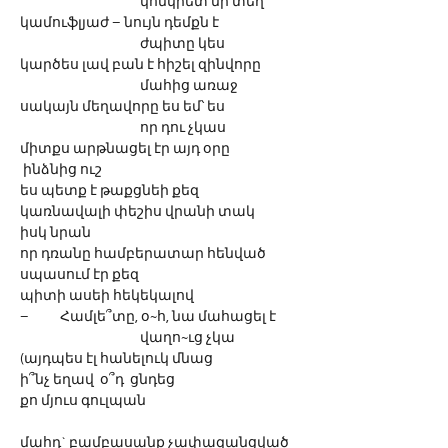
			կոնկրետ մի տեղ
կամուֆլյաժ – նույն դեմքն է
			ժպիտը կես
կարծես լավ բան է հիշել զինվորը 
			մահից առաջ
սակայն մեղավորը ես եմ՝ ես
			որ դու չկաս
միտքս արթնացել էր այդ օրը 
 ինձնից ուշ
ես պետք է թաքցնեի քեզ
կառնավալի փեշիս վրանի տակ
իսկ նրան
որ դռանը համբերատար հենված 
սպասում էր քեզ
պիտի ասեի հեկեկալով  
–	Համլե՞տը, օ~հ, նա մահացել է  
			վաղո~ւց չկա
(այդպես էլ հանելուկ մնաց 
ի՞նչ եղավ  օ՞դ  ցնդեց
քո մյուս գուլպան
մահդ` բամբասանք չափազանցված