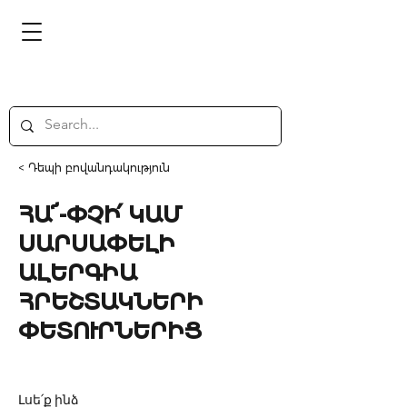
< Դեպի բովանդակություն
ՀԱ՜-ՓՉԻ՛ ԿԱՄ
ՍԱՐՍԱՓԵԼԻ
ԱԼԵՐԳԻԱ
ՀՐԵՇՏԱԿՆԵՐԻ
ՓԵՏՈՒՐՆԵՐԻՑ
Լսե՛ք ինձ 