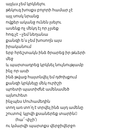
այլևս չեմ կրկնելու
թեկուզ խոսքս բոլորի համար չէ
այլ սոսկ նրանց 
ովքեր ականջ ունեն լսելու
ասենք ոչ մեկդ էլ որ չլսեք
հոգ չէ –չեմ նեղանա
քանզի ե՛ս չեմ խոսողն այս 
իրականում
երբ հրեշտակն ինձ ծրարեց իր թևերի 
մեջ
և պարտադրեց կրկնել նույնությամբ
ինչ որ ասի
ինձ թվաց հայտնվել եմ դժոխքում  
քանզի կրկնելը մեկ ուրիշի 
պոետի պատիժնէ ամենամեծ
այնուհետ 
ինչպես Մուհամեդին
տող առ տո՛ղ է տրվել ինձ այդ ամենը
շուտով  կլրվի քսաներեք տարին
           (հա՜-փչի՛)
ու կմարվի պարտքս վերջիվերջո   