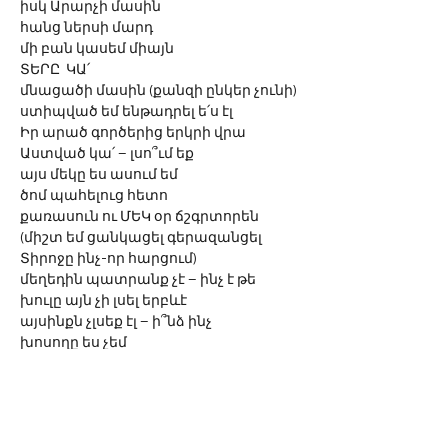
իսկ Արարչի մասին
հանց ներսի մարդ  
մի բան կասեմ միայն
ՏԵՐԸ  ԿԱ՛ 
մնացածի մասին (քանզի ընկեր չունի)
ստիպված եմ ենթադրել ե՛ս էլ
Իր արած գործերից երկրի վրա 
Աստված կա՛ – լսո՞ւմ եք
այս մեկը ես ասում եմ
ծոմ պահելուց հետո 
քառասուն ու ՄԵԿ օր ճշգրտորեն
(միշտ եմ ցանկացել գերազանցել 
Տիրոջը ինչ-որ հարցում) 
մեղեդին պատրանք չէ – ինչ է թե
խուլը այն չի լսել երբևէ
այսինքն չլսեք էլ – ի՞նձ ինչ
խոսողը ես չեմ
միևնույն է
ես չեմ հեղինակը այս տողերի
հ.գ.     ես կուզեի որ Հայր
            հաջորդ անգամ 