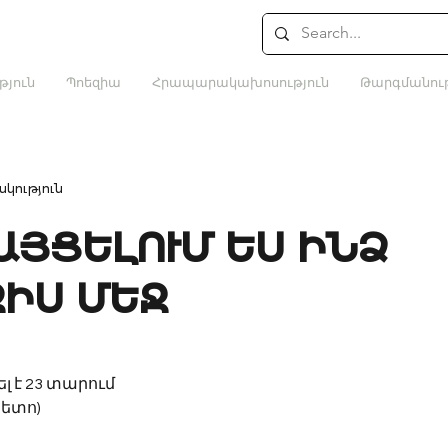
թյուն
Պոեզիա
Հրապարակախոսություն
Թարգմանութ
կություն
ԱՅՑԵԼՈՒՄ ԵՍ ԻՆՁ
ԻՍ ՄԵՋ
լ է 23 տարում
հետո)