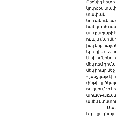
Քեզնից հետո 
կուրծքս տա
տափակ
նոր անուն եմ
հանկարծ օտ
այս քաղաքի 
ու այս մարմն
իսկ երբ հայտն
երազիս մեջ ն
Ալիի ու Նինո
մեկ դեմ դիմաց
մեկ իրար մեջ 
«լանջկալ» էիր
փնթի կրծկալս
ու լցվում էր
առատ-առատ
ասես ստնտուն
		Մա
հ.գ. 	քո գն