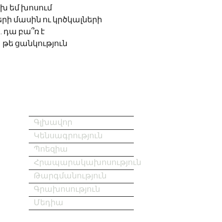
խ եմ խոսում 
րի մասին ու կրծկալների
… դա բա՞ռ է
			թե ցանկություն
Գլխավոր
Կենսագրություն
Պոեզիա
Հրապարակախոսություն
Թարգմանություն
Գրախոսություն
Մեդիա