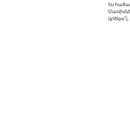
	ես հաճա
	Մասիսնե
	կրծկա՞լ
© 2026 Սոնա Վան