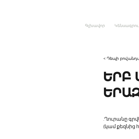
Գլխավոր
Կենսագրու
< Դեպի բովանդա
ԵՐԲ 
ԵՐԱԶ
.Ղուրանը գրվե
(կամ քեզնից 