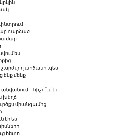
կրկին 
փակ 
 փնտրում
ար դարձած
համար 
ի
վում ես  
որից
յի շարժվող արձանի պես
 ենք մենք 
 անվանում – հիշո՞ւմ ես
 խեղճ  
 կուրծքս միանգամից
 
 էի ես 
սիսների 
ալուց հետո