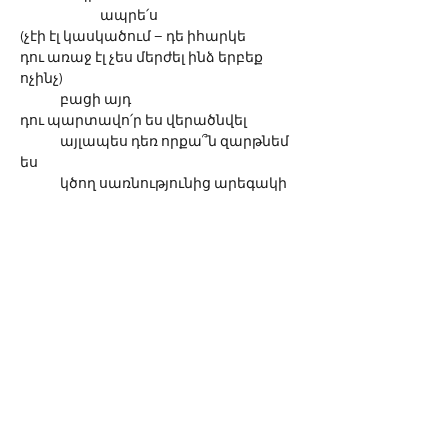
		ապրե՛ս
(չէի էլ կասկածում – դե իհարկե
դու առաջ էլ չես մերժել ինձ երբեք 
ոչինչ) 
	բացի այդ 
դու պարտավո՛ր ես վերածնվել
	այլապես դեռ որքա՞ն զարթնեմ 
ես
	կծող սառնությունից արեգակի 