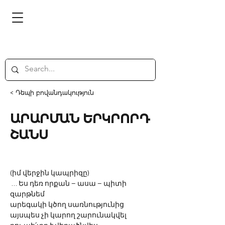
< Դեպի բովանդակություն
ԱՐԱՐՄԱՆ ԵՐԿՐՈՐԴ
ՇԱՆՍ
(իմ վերջին կապրիզը)
 … Ես դեռ որքան – ասա – պիտի 
զարթնեմ
արեգակի կծող սառնությունից
այսպես չի կարող շարունակվել