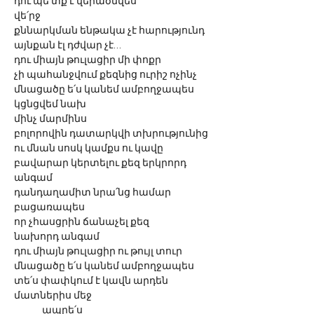
դու պե՛տք է վերածնվես 
վե՛րջ
քննարկման ենթակա չէ հարությունդ 
այնքան էլ դժվար չէ… 
դու միայն թուլացիր մի փոքր 
չի պահանջվում քեզնից ուրիշ ոչինչ
մնացածը ե՛ս կանեմ ամբողջապես 
կցնցվեմ նախ
մինչ մարմինս 
բոլորովին դատարկվի տխրությունից
ու մնան սոսկ կամքս ու կավը
բավարար կերտելու քեզ երկրորդ  
անգամ
դանդաղամիտ նրա՛նց համար 
բացառապես
որ չհասցրին ճանաչել քեզ
նախորդ անգամ
դու միայն թուլացիր ու թույլ տուր
մնացածը ե՛ս կանեմ ամբողջապես
տե՛ս փափկում է կավն արդեն 
մատներիս մեջ
	ապրե՛ս