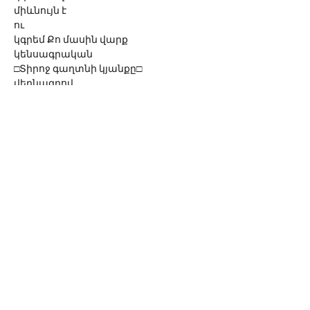
միևնույն է
ու 
կգրեմ Քո մասին վարք
կենսագրական
□Տիրոջ գաղտնի կյանքը□
վերնագրով
ինձ ժամանակ տուր միայն ու սևեռում
կին Հուդինին* եմ ես
ծածկանվան տակ
Սոնա Վանի
ոչ ոք ինձ չի խճճել
	դեռ
նույն ձևով`
երեք անգամ
©
2016-2023
Sona Van
A link to
www.sona-van.org
is mandatory when
reprinting or using the author's works.
sonavan77@gmail.com