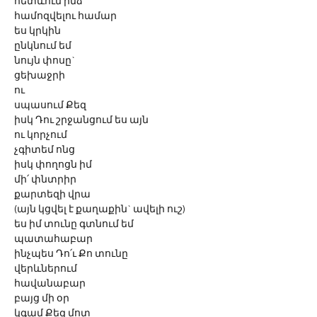
հետևում ինձ
համոզվելու համար
ես կրկին
ընկնում եմ
նույն փոսը`
ցեխաջրի
ու 
սպասում Քեզ
իսկ Դու շրջանցում ես այն
ու կորչում
չգիտեմ ոնց
իսկ փողոցն իմ 
մի՛ փնտրիր
քարտեզի վրա
(այն կցվել է քաղաքին` ավելի ուշ)
ես իմ տունը գտնում եմ 
պատահաբար
ինչպես Դո՛ւ Քո տունը
վերևներում
հավանաբար 
բայց մի օր
կգամ Քեզ մոտ