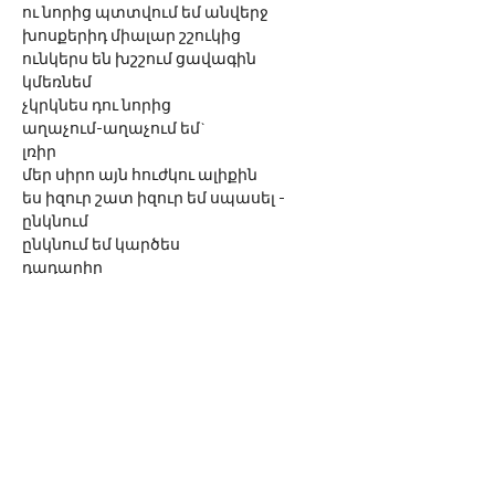
ու նորից պտտվում եմ անվերջ
խոսքերիդ միալար շշուկից
ունկերս են խշշում ցավագին
կմեռնեմ
չկրկնես դու նորից
աղաչում-աղաչում եմ`
լռիր
մեր սիրո այն հուժկու ալիքին
ես իզուր շատ իզուր եմ սպասել -
ընկնում
ընկնում եմ կարծես
դադարիր
դադարիր կարուսել...
©
2016-2023
Sona Van
A link to
www.sona-van.org
is mandatory when
reprinting or using the author's works.
sonavan77@gmail.com