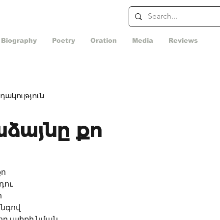
Biography
Poetry
Oration
Media
Reviews
դակություն
ձայնը քո
քո
դու
ի
անգով
ղ ալիքի նման