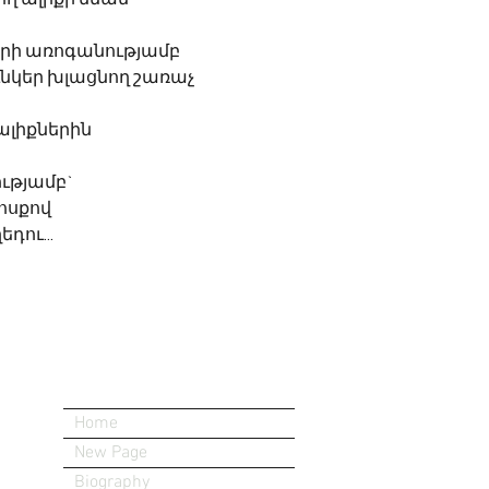
րի առոգանությամբ
ւնկեր խլացնող շառաչ
ալիքներին
ությամբ`
ոսքով
եդու...
Home
New Page
Biography