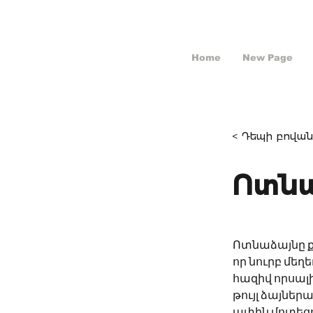
Home
New Page
< Դեպի բովան
Ոտնա
Ոտնաձայնը 
որ նուրբ մեղե
հազիվ որսալ
թույլ ձայներ
ափին մոտեցո