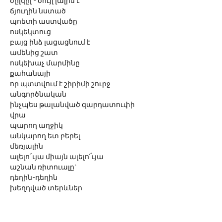
ծըլվըլ - ծույլ լալիս է
ճյուղին նստած
պոետի աստվածը
ոսկեկտուց
բայց ինձ լացացնում է
ամենից շատ
ոսկեխաչ մարմինը
քահանայի
որ պտտվում է շիրիմի շուրջ
անգործնական
ինչպես թալանված զարդատուփի 
վրա
պարող աղջիկ
անկարող ետ բերել
մեռյալին
ալելո՜ւյա միայն ալելո՜ւյա
աշնան ռիտուալը` 
դեղին-դեղին
խեղդված տերևներ
մեռած արև
զնգում է ոսկին դարպասի տակ
կույրի ծռմռված