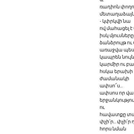
ռադիոն փողո
մետաղաձայ
- կփրկվի նա
ով մահացել է
իսկ մյուսնե
ձանձրույթ ու
առաջվա պե
կապրեն նույն
կարմիր ու բ
հսկա երախի 
ժամանակի
ափսո՜ս...
ափսոս որ վա
երջանկությու
ու
հավատքը տ
փչի՛ր... փչի՛ր
հորս նման 