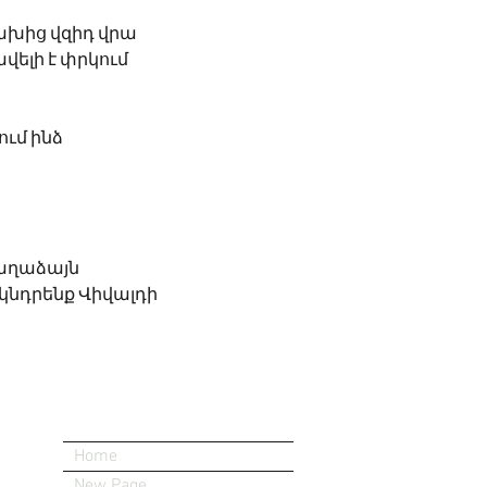
վախից վզիդ վրա
ավելի է փրկում
ւմ ինձ 
աղաձայն
ւնկնդրենք Վիվալդի
Home
New Page