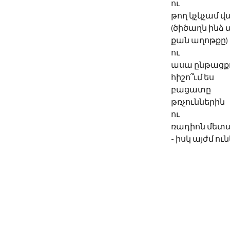
ու 
թող կչկչամ 
(ծիծաղն ինձ 
քան աղոթքը)
ու 
ասա ընթացքո
հիշո՞ւմ ես
բացատը 
թռչուններին 
ու 
ռադիոն մետ
- իսկ այժմ ո