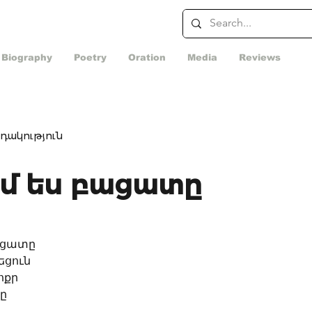
Biography
Poetry
Oration
Media
Reviews
դակություն
՞ւմ ես բացատը
բացատը
եցուն
ոքր
քը