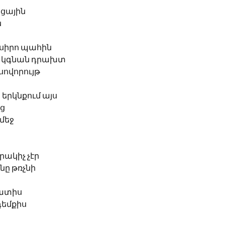
ցային
ն
 սիրո պահին
րը կգնան դրախտ
 սովորույթ
ս
 երկնքում այս
աց
մեջ
րակիչ չէր
նը թռչնի 
ատիս
 դեմքիս