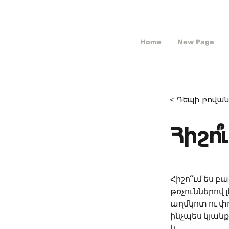
Home
New Page
< Դեպի բովան
Հիշո
Հիշո՞ւմ ես 
թռչուններով լ
աղմկոտ ու փ
ինչպես կյան
և