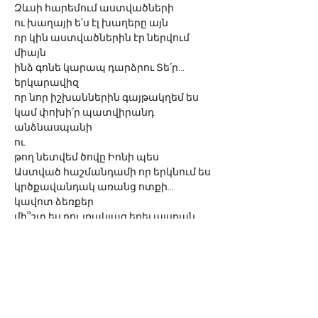
Զևսի հարեմում աստվածների
ու խաղայի ե՛ս էլ խաղերը այն
որ կին աստվածներին էր ներվում 
միայն
ինձ գոնե կարապ դարձրու Տե՛ր...
երկարավիզ
որ նոր իշխաններին գայթակղեմ ես
կամ փոխի՛ր պատվիրանդ 
անձնասպանի
ու 
թող նետվեմ ծովը Իոնի պես
Աստված հաշմանդամի որ երկնում ես
կրծքավանդակ առանց ոտքի... 
կավոտ ձեռքեր
մի՞շտ ես դու լռակյաց եղել այսքան
թե՞ վերջերս ես համրացել - այսպես
միանգամայն