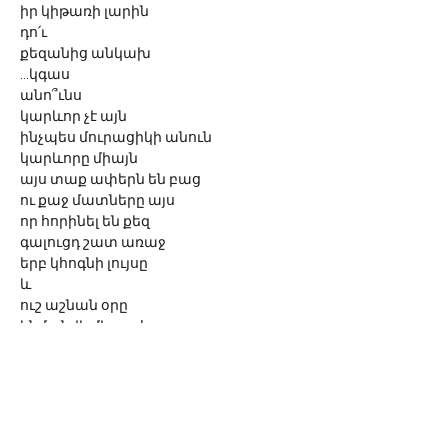
իր կիթառի լարին
դո՛ւ
քեզանից անկախ
...կգաս
անո՞ւնս
կարևոր չէ այն
ինչպես մուրացիկի անուն
կարևորը միայն
այս տաք ափերն են բաց
ու քաջ մատները այս
որ հորինել են քեզ
գալուցդ շատ առաջ
երբ կհոգնի լույսը
և 
ուշ աշնան օրը
կնմանվի մի պահ
ամառային օրվա
կգաս
ու կիմանա՛ս անունս